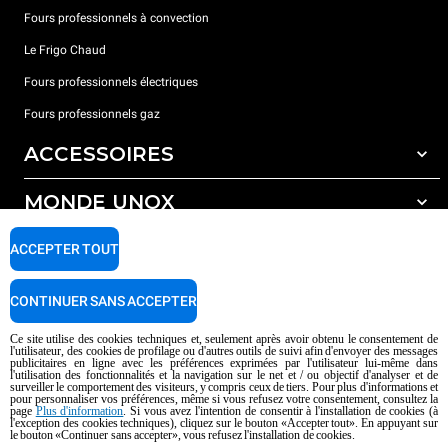
Fours professionnels à convection
Le Frigo Chaud
Fours professionnels électriques
Fours professionnels gaz
ACCESSOIRES
MONDE UNOX
Tous les accessoires
Détergents pour lavage automatique
SUPPORT
ACCEPTER TOUT
Nos bureaux dans le monde
Détergents pour lavage manuel
Traitement de l'eau avec filtres à résine
Garantie Unox
CONTINUER SANS ACCEPTER
Traitement de l'eau par osmose inverse
Trouver les Revendeurs
Ce site utilise des cookies techniques et, seulement après avoir obtenu le consentement de
l'utilisateur, des cookies de profilage ou d'autres outils de suivi afin d'envoyer des messages
Trouver les Centres SAV
publicitaires en ligne avec les préférences exprimées par l'utilisateur lui-même dans
l'utilisation des fonctionnalités et la navigation sur le net et / ou objectif d'analyser et de
AI Content Disclaimer
Privacy policy
Cookie policy
surveiller le comportement des visiteurs, y compris ceux de tiers. Pour plus d'informations et
pour personnaliser vos préférences, même si vous refusez votre consentement, consultez la
Droits d'auteurt 2026 UNOX SpA Tous droits réservés. Reg.Papova n °
page
Plus d'information
. Si vous avez l'intention de consentir à l'installation de cookies (à
04230750285 - REA Padova 372835 - Cap. 5.000.000 € iv - P.IVA / CF
l'exception des cookies techniques), cliquez sur le bouton «Accepter tout». En appuyant sur
le bouton «Continuer sans accepter», vous refusez l'installation de cookies.
04230750285 - IT WEEE Reg. No. IT08020000000377