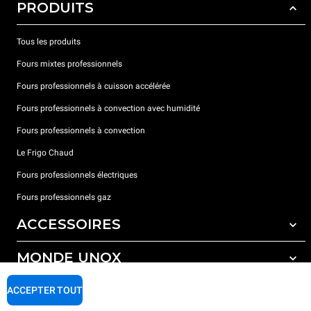
PRODUITS
Tous les produits
Fours mixtes professionnels
Fours professionnels à cuisson accélérée
Fours professionnels à convection avec humidité
Fours professionnels à convection
Le Frigo Chaud
Fours professionnels électriques
Fours professionnels gaz
ACCESSOIRES
MONDE UNOX
Tous les accessoires
Détergents pour lavage automatique
SUPPORT
ACCEPTER TOUT
Nos bureaux dans le monde
Détergents pour lavage manuel