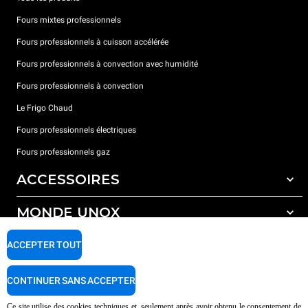
Fours mixtes professionnels
Fours professionnels à cuisson accélérée
Fours professionnels à convection avec humidité
Fours professionnels à convection
Le Frigo Chaud
Fours professionnels électriques
Fours professionnels gaz
ACCESSOIRES
MONDE UNOX
Tous les accessoires
Détergents pour lavage automatique
SUPPORT
ACCEPTER TOUT
Nos bureaux dans le monde
Détergents pour lavage manuel
Traitement de l'eau avec filtres à résine
Garantie Unox
CONTINUER SANS ACCEPTER
Traitement de l'eau par osmose inverse
Trouver les Revendeurs
Ce site utilise des cookies techniques et, seulement après avoir obtenu le consentement de