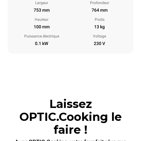
Largeur
Profondeur
753 mm
764 mm
Hauteur
Poids
100 mm
13 kg
Puissance électrique
Voltage
0.1 kW
230 V
Laissez
OPTIC.Cooking le
faire !