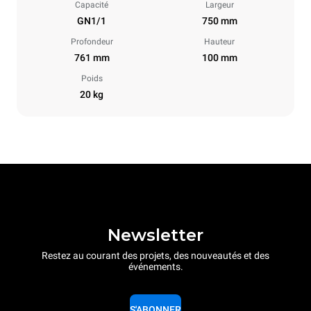
Capacité
Largeur
GN1/1
750 mm
Profondeur
Hauteur
761 mm
100 mm
Poids
20 kg
Newsletter
Restez au courant des projets, des nouveautés et des
événements.
S'ABONNER