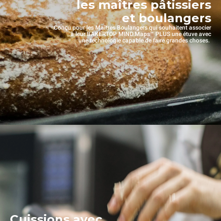
les maîtres pâtissiers
et boulangers
Conçu pour les Maîtres Boulangers qui souhaitent associer
à leur BAKERTOP MIND.Maps™ PLUS une étuve avec
une technologie capable de faire grandes choses.
Cuissions avec