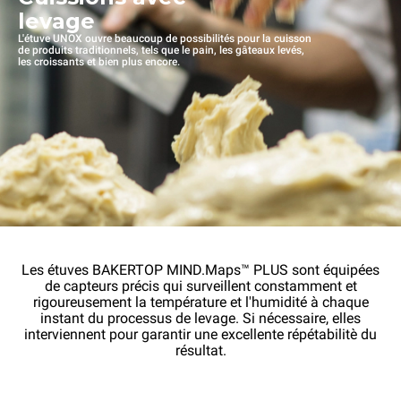
levage
L'étuve UNOX ouvre beaucoup de possibilités pour la cuisson
de produits traditionnels, tels que le pain, les gâteaux levés,
les croissants et bien plus encore.
Les étuves BAKERTOP MIND.Maps™ PLUS sont équipées
de capteurs précis qui surveillent constamment et
rigoureusement la température et l'humidité à chaque
instant du processus de levage. Si nécessaire, elles
interviennent pour garantir une excellente répétabilitè du
résultat.