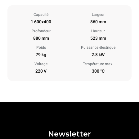
Capacité
Largeur
1 600x400
860 mm
Profondeur
Hauteur
880 mm
523 mm
Poids
Puissance électrique
79 kg
2.8 kW
Voltage
Température max.
220 V
300 °C
Newsletter