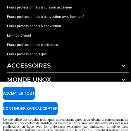
Fours professionnels à cuisson accélérée
Fours professionnels à convection avec humidité
Fours professionnels à convection
Le Frigo Chaud
Fours professionnels électriques
Fours professionnels gaz
ACCESSOIRES
MONDE UNOX
Tous les accessoires
Détergents pour lavage automatique
SUPPORT
ACCEPTER TOUT
Nos bureaux dans le monde
Détergents pour lavage manuel
Traitement de l'eau avec filtres à résine
Garantie Unox
CONTINUER SANS ACCEPTER
Traitement de l'eau par osmose inverse
Trouver les Revendeurs
Ce site utilise des cookies techniques et, seulement après avoir obtenu le consentement de
l'utilisateur, des cookies de profilage ou d'autres outils de suivi afin d'envoyer des messages
Trouver les Centres SAV
publicitaires en ligne avec les préférences exprimées par l'utilisateur lui-même dans
l'utilisation des fonctionnalités et la navigation sur le net et / ou objectif d'analyser et de