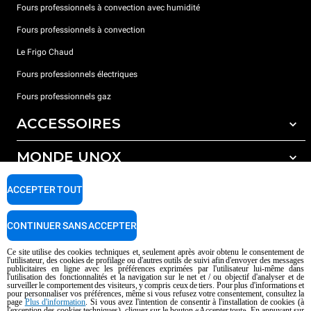
Fours professionnels à convection avec humidité
Fours professionnels à convection
Le Frigo Chaud
Fours professionnels électriques
Fours professionnels gaz
ACCESSOIRES
MONDE UNOX
Tous les accessoires
Détergents pour lavage automatique
SUPPORT
ACCEPTER TOUT
Nos bureaux dans le monde
Détergents pour lavage manuel
Traitement de l'eau avec filtres à résine
Garantie Unox
CONTINUER SANS ACCEPTER
Traitement de l'eau par osmose inverse
Trouver les Revendeurs
Ce site utilise des cookies techniques et, seulement après avoir obtenu le consentement de
l'utilisateur, des cookies de profilage ou d'autres outils de suivi afin d'envoyer des messages
Trouver les Centres SAV
publicitaires en ligne avec les préférences exprimées par l'utilisateur lui-même dans
l'utilisation des fonctionnalités et la navigation sur le net et / ou objectif d'analyser et de
AI Content Disclaimer
Privacy policy
Cookie policy
surveiller le comportement des visiteurs, y compris ceux de tiers. Pour plus d'informations et
pour personnaliser vos préférences, même si vous refusez votre consentement, consultez la
Droits d'auteurt 2026 UNOX SpA Tous droits réservés. Reg.Papova n °
page
Plus d'information
. Si vous avez l'intention de consentir à l'installation de cookies (à
l'exception des cookies techniques), cliquez sur le bouton «Accepter tout». En appuyant sur
04230750285 - REA Padova 372835 - Cap. 5.000.000 € iv - P.IVA / CF