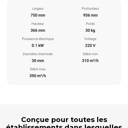
Largeur
Profondeur
750 mm
956 mm
Hauteur
Poids
366 mm
30 kg
Puissance électrique
Voltage
0.1 kW
220 V
Diamètre cheminée
Débit min
30 mm
310 m³/h
Débit max
390 m³/h
Conçue pour toutes les
établissements dans lesquelles