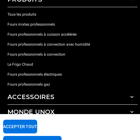
Tous les produits
Fours mixtes professionnels
Fours professionnels à cuisson accélérée
Fours professionnels à convection avec humidité
Fours professionnels à convection
Le Frigo Chaud
Fours professionnels électriques
Fours professionnels gaz
ACCESSOIRES
MONDE UNOX
Tous les accessoires
Détergents pour lavage automatique
SUPPORT
ACCEPTER TOUT
Nos bureaux dans le monde
Détergents pour lavage manuel