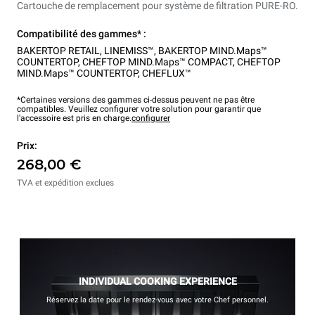
Cartouche de remplacement pour système de filtration PURE-RO.
Compatibilité des gammes* :
BAKERTOP RETAIL
,
LINEMISS™
,
BAKERTOP MIND.Maps™
COUNTERTOP
,
CHEFTOP MIND.Maps™ COMPACT
,
CHEFTOP
MIND.Maps™ COUNTERTOP
,
CHEFLUX™
*Certaines versions des gammes ci-dessus peuvent ne pas être
compatibles. Veuillez configurer votre solution pour garantir que
l'accessoire est pris en charge.
configurer
Prix:
268,00 €
TVA et expédition exclues
INDIVIDUAL COOKING EXPERIENCE
Réservez la date pour le rendez-vous avec votre Chef personnel.