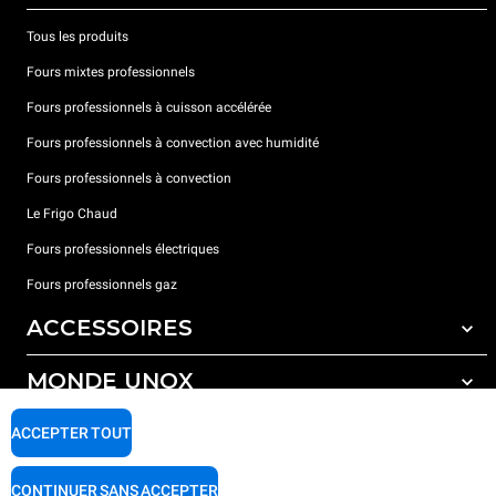
Tous les produits
Fours mixtes professionnels
Fours professionnels à cuisson accélérée
Fours professionnels à convection avec humidité
Fours professionnels à convection
Le Frigo Chaud
Fours professionnels électriques
Fours professionnels gaz
ACCESSOIRES
MONDE UNOX
Tous les accessoires
Détergents pour lavage automatique
SUPPORT
ACCEPTER TOUT
Nos bureaux dans le monde
Détergents pour lavage manuel
Traitement de l'eau avec filtres à résine
Garantie Unox
CONTINUER SANS ACCEPTER