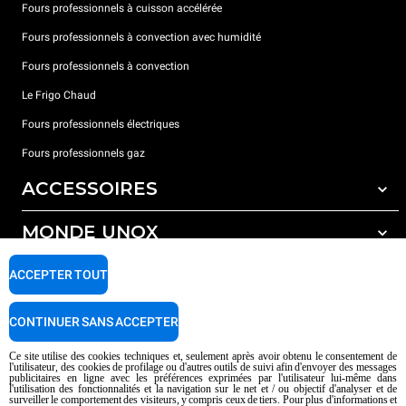
Fours professionnels à cuisson accélérée
Fours professionnels à convection avec humidité
Fours professionnels à convection
Le Frigo Chaud
Fours professionnels électriques
Fours professionnels gaz
ACCESSOIRES
MONDE UNOX
Tous les accessoires
Détergents pour lavage automatique
SUPPORT
ACCEPTER TOUT
Nos bureaux dans le monde
Détergents pour lavage manuel
Traitement de l'eau avec filtres à résine
Garantie Unox
CONTINUER SANS ACCEPTER
Traitement de l'eau par osmose inverse
Trouver les Revendeurs
Ce site utilise des cookies techniques et, seulement après avoir obtenu le consentement de
l'utilisateur, des cookies de profilage ou d'autres outils de suivi afin d'envoyer des messages
Trouver les Centres SAV
publicitaires en ligne avec les préférences exprimées par l'utilisateur lui-même dans
l'utilisation des fonctionnalités et la navigation sur le net et / ou objectif d'analyser et de
AI Content Disclaimer
Privacy policy
Cookie policy
surveiller le comportement des visiteurs, y compris ceux de tiers. Pour plus d'informations et