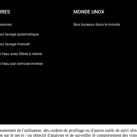
IRES
MONDE UNOX
ssoires
Nos bureaux dans le monde
our lavage automatique
our lavage manuel
l'eau avec filtres à résine
e l'eau par osmose inverse
sentement de l'utilisateur, des cookies de profilage ou d'autres outils de suivi af
ion sur le net et / ou objectif d'analyser et de surveiller le comportement des vi