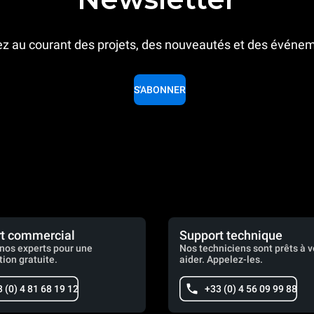
z au courant des projets, des nouveautés et des événe
S'ABONNER
t commercial
Support technique
nos experts pour une
Nos techniciens sont prêts à 
tion gratuite.
aider. Appelez-les.
 (0) 4 81 68 19 12
+33 (0) 4 56 09 99 88