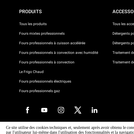
PRODUITS
ACCESSO
Tous les produits
Tous les acce
Fours mixtes professionnels
Détergents p
Fours professionnels à cuisson accélérée
Détergents p
Fours professionnels à convection avec humidité
Traitement de 
Fours professionnels à convection
Traitement d
Le Frigo Chaud
Fours professionnels électriques
Fours professionnels gaz
Ce site utilise des cookies techniques et, seulement après avoir obtenu le con
Droits d'auteurt 2026 UNOX SpA Tous droits réservés. Reg.Papova n °
par l'utilisateur lui-même dans l'utilisation des fonctionnalités et la navigat
04230750285 - REA Padova 372835 - Cap. 5.000.000 € iv - P.IVA / CF