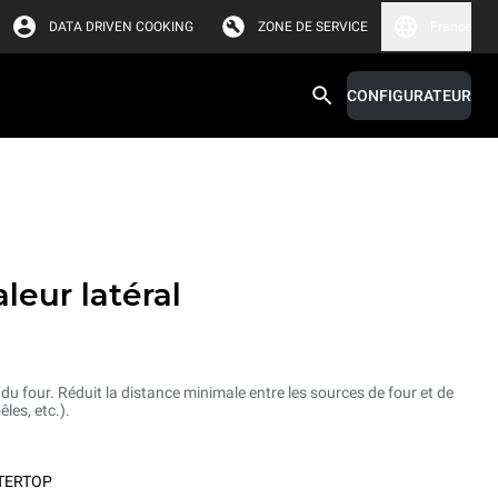
DATA DRIVEN COOKING
ZONE DE SERVICE
France
CONFIGURATEUR
s
leur latéral
 du four. Réduit la distance minimale entre les sources de four et de
êles, etc.).
TERTOP