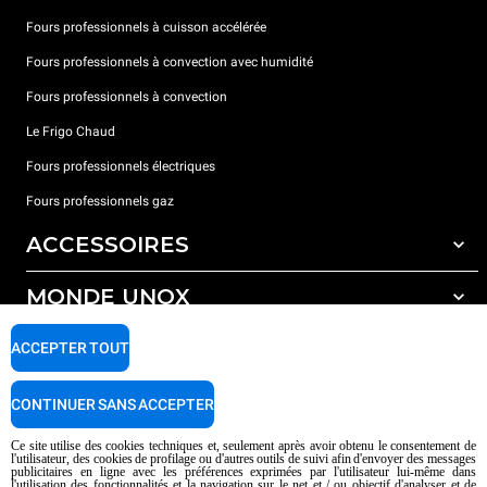
Fours professionnels à cuisson accélérée
Fours professionnels à convection avec humidité
Fours professionnels à convection
Le Frigo Chaud
Fours professionnels électriques
Fours professionnels gaz
ACCESSOIRES
MONDE UNOX
Tous les accessoires
Détergents pour lavage automatique
SUPPORT
ACCEPTER TOUT
Nos bureaux dans le monde
Détergents pour lavage manuel
Traitement de l'eau avec filtres à résine
Garantie Unox
CONTINUER SANS ACCEPTER
Traitement de l'eau par osmose inverse
Trouver les Revendeurs
Ce site utilise des cookies techniques et, seulement après avoir obtenu le consentement de
l'utilisateur, des cookies de profilage ou d'autres outils de suivi afin d'envoyer des messages
Trouver les Centres SAV
publicitaires en ligne avec les préférences exprimées par l'utilisateur lui-même dans
l'utilisation des fonctionnalités et la navigation sur le net et / ou objectif d'analyser et de