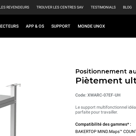
LES REVENDEURS
TROUVER LES CENTRES SAV
TESTIMONIALS
BLOG
SECTEURS
APP & OS
SUPPORT
MONDE UNOX
Positionnement au
Piètement ult
Code: XWARC-07EF-UH
Le support multifonctionnel idéal
parfaite pour travailler.
Compatibilité des gammes* :
BAKERTOP MIND.Maps™ COUN