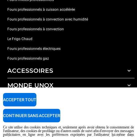
Fours professionnels à cuisson accélérée
Fours professionnels à convection avec humidité
Fours professionnels à convection
Le Frigo Chaud
Fours professionnels électriques
Fours professionnels gaz
ACCESSOIRES
MONDE UNOX
Tous les accessoires
Détergents pour lavage automatique
SUPPORT
ACCEPTER TOUT
Nos bureaux dans le monde
Détergents pour lavage manuel
Traitement de l'eau avec filtres à résine
Garantie Unox
CONTINUER SANS ACCEPTER
Traitement de l'eau par osmose inverse
Trouver les Revendeurs
Ce site utilise des cookies techniques et, seulement après avoir obtenu le consentement de
l'utilisateur, des cookies de profilage ou d'autres outils de suivi afin d'envoyer des messages
Trouver les Centres SAV
publicitaires en ligne avec les préférences exprimées par l'utilisateur lui-même dans