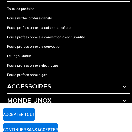
Tous les produits
Fours mixtes professionnels
Fours professionnels à cuisson accélérée
Fours professionnels à convection avec humidité
Fours professionnels à convection
Le Frigo Chaud
Fours professionnels électriques
Fours professionnels gaz
ACCESSOIRES
MONDE UNOX
Tous les accessoires
Détergents pour lavage automatique
SUPPORT
ACCEPTER TOUT
Nos bureaux dans le monde
Détergents pour lavage manuel
Traitement de l'eau avec filtres à résine
Garantie Unox
CONTINUER SANS ACCEPTER