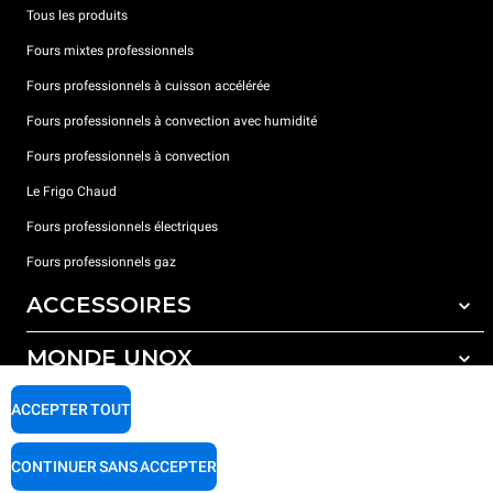
Tous les produits
Fours mixtes professionnels
Fours professionnels à cuisson accélérée
Fours professionnels à convection avec humidité
Fours professionnels à convection
Le Frigo Chaud
Fours professionnels électriques
Fours professionnels gaz
ACCESSOIRES
MONDE UNOX
Tous les accessoires
Détergents pour lavage automatique
SUPPORT
ACCEPTER TOUT
Nos bureaux dans le monde
Détergents pour lavage manuel
Traitement de l'eau avec filtres à résine
Garantie Unox
CONTINUER SANS ACCEPTER