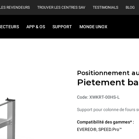
LES REVENDEURS
TROUVER LES CENTRES SAV
TESTIMONIALS
BLOG
SECTEURS
APP & OS
SUPPORT
MONDE UNOX
Positionnement au
Pietement ba
Code: XWKRT-00HS-L
Support pour colonne de fours 
Compatibilité des gammes* :
EVEREO®
,
SPEED.Pro™