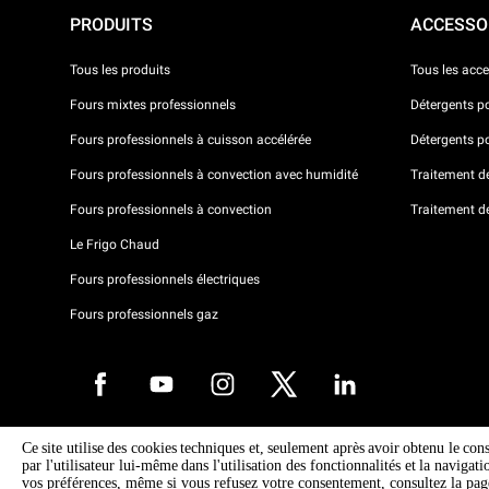
PRODUITS
ACCESSO
Tous les produits
Tous les acce
Fours mixtes professionnels
Détergents p
Fours professionnels à cuisson accélérée
Détergents p
Fours professionnels à convection avec humidité
Traitement de 
Fours professionnels à convection
Traitement d
Le Frigo Chaud
Fours professionnels électriques
Fours professionnels gaz
Ce site utilise des cookies techniques et, seulement après avoir obtenu le con
Droits d'auteurt 2026 UNOX SpA Tous droits réservés. Reg.Papova n °
par l'utilisateur lui-même dans l'utilisation des fonctionnalités et la navigat
04230750285 - REA Padova 372835 - Cap. 5.000.000 € iv - P.IVA / CF
vos préférences, même si vous refusez votre consentement, consultez la pa
04230750285 - IT WEEE Reg. No. IT08020000000377