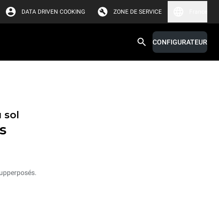
DATA DRIVEN COOKING
ZONE DE SERVICE
France
CONFIGURATEUR
 sol
s
supperposés.