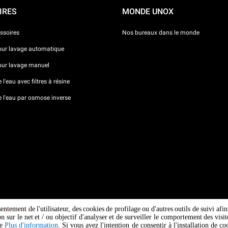
IRES
MONDE UNOX
ssoires
Nos bureaux dans le monde
our lavage automatique
our lavage manuel
l'eau avec filtres à résine
e l'eau par osmose inverse
sentement de l'utilisateur, des cookies de profilage ou d'autres outils de suivi af
ion sur le net et / ou objectif d'analyser et de surveiller le comportement des vi
ge
Plus d'information
. Si vous avez l'intention de consentir à l'installation de 