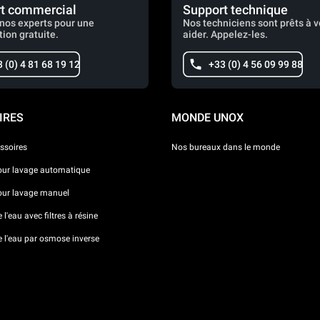
t commercial
Support technique
nos experts pour une
Nos techniciens sont prêts à 
tion gratuite.
aider. Appelez-les.
 (0) 4 81 68 19 12
+33 (0) 4 56 09 99 88
IRES
MONDE UNOX
ssoires
Nos bureaux dans le monde
our lavage automatique
our lavage manuel
l'eau avec filtres à résine
e l'eau par osmose inverse