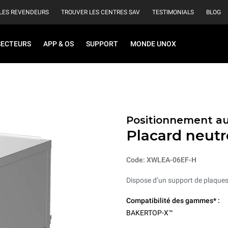
LES REVENDEURS
TROUVER LES CENTRES SAV
TESTIMONIALS
BLOG
SECTEURS
APP & OS
SUPPORT
MONDE UNOX
Positionnement au
Placard neutr
Code: XWLEA-06EF-H
Dispose d’un support de plaques 
Compatibilité des gammes* :
BAKERTOP-X™