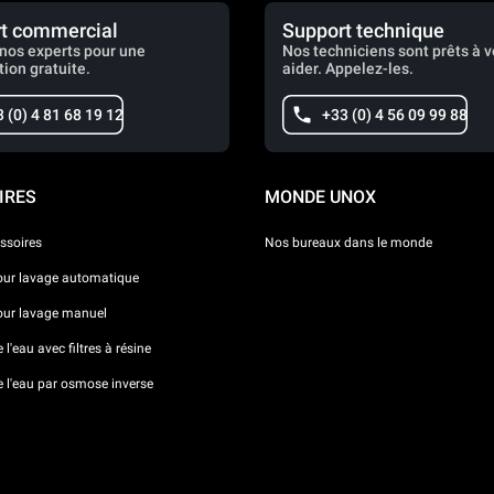
t commercial
Support technique
nos experts pour une
Nos techniciens sont prêts à 
tion gratuite.
aider. Appelez-les.
 (0) 4 81 68 19 12
+33 (0) 4 56 09 99 88
IRES
MONDE UNOX
ssoires
Nos bureaux dans le monde
our lavage automatique
our lavage manuel
l'eau avec filtres à résine
e l'eau par osmose inverse