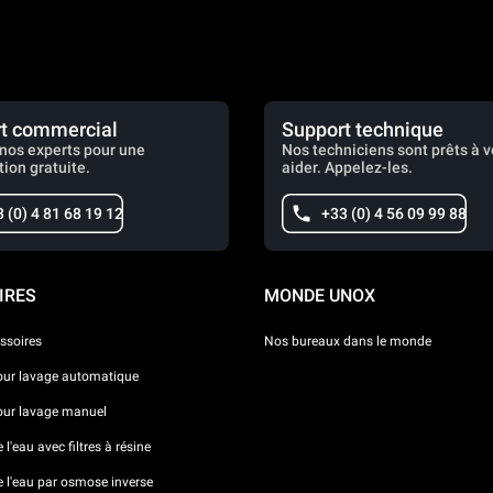
t commercial
Support technique
nos experts pour une
Nos techniciens sont prêts à 
tion gratuite.
aider. Appelez-les.
 (0) 4 81 68 19 12
+33 (0) 4 56 09 99 88
IRES
MONDE UNOX
ssoires
Nos bureaux dans le monde
our lavage automatique
our lavage manuel
l'eau avec filtres à résine
e l'eau par osmose inverse