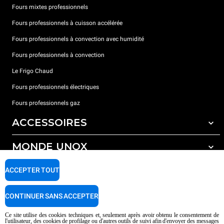
Fours mixtes professionnels
Fours professionnels à cuisson accélérée
Fours professionnels à convection avec humidité
Fours professionnels à convection
Le Frigo Chaud
Fours professionnels électriques
Fours professionnels gaz
ACCESSOIRES
MONDE UNOX
Tous les accessoires
Détergents pour lavage automatique
SUPPORT
ACCEPTER TOUT
Nos bureaux dans le monde
Détergents pour lavage manuel
Traitement de l'eau avec filtres à résine
Garantie Unox
CONTINUER SANS ACCEPTER
Traitement de l'eau par osmose inverse
Trouver les Revendeurs
Ce site utilise des cookies techniques et, seulement après avoir obtenu le consentement de
l'utilisateur, des cookies de profilage ou d'autres outils de suivi afin d'envoyer des messages