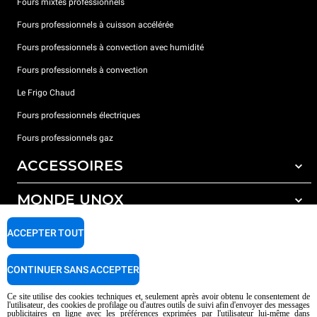
Fours mixtes professionnels
Fours professionnels à cuisson accélérée
Fours professionnels à convection avec humidité
Fours professionnels à convection
Le Frigo Chaud
Fours professionnels électriques
Fours professionnels gaz
ACCESSOIRES
MONDE UNOX
Tous les accessoires
Détergents pour lavage automatique
SUPPORT
ACCEPTER TOUT
Nos bureaux dans le monde
Détergents pour lavage manuel
Traitement de l'eau avec filtres à résine
Garantie Unox
CONTINUER SANS ACCEPTER
Traitement de l'eau par osmose inverse
Trouver les Revendeurs
Ce site utilise des cookies techniques et, seulement après avoir obtenu le consentement de
l'utilisateur, des cookies de profilage ou d'autres outils de suivi afin d'envoyer des messages
Trouver les Centres SAV
publicitaires en ligne avec les préférences exprimées par l'utilisateur lui-même dans