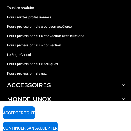
Tous les produits
Fours mixtes professionnels
Fours professionnels à cuisson accélérée
Fours professionnels à convection avec humidité
Fours professionnels à convection
Le Frigo Chaud
Fours professionnels électriques
Fours professionnels gaz
ACCESSOIRES
MONDE UNOX
Tous les accessoires
Détergents pour lavage automatique
SUPPORT
ACCEPTER TOUT
Nos bureaux dans le monde
Détergents pour lavage manuel
Traitement de l'eau avec filtres à résine
Garantie Unox
CONTINUER SANS ACCEPTER