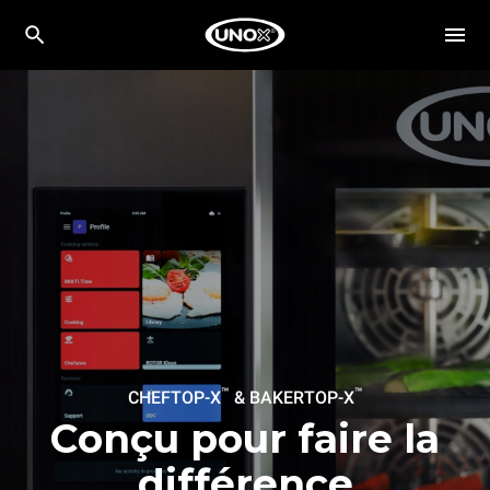
™
™
CHEFTOP-X
& BAKERTOP-X
Conçu pour faire la
différence