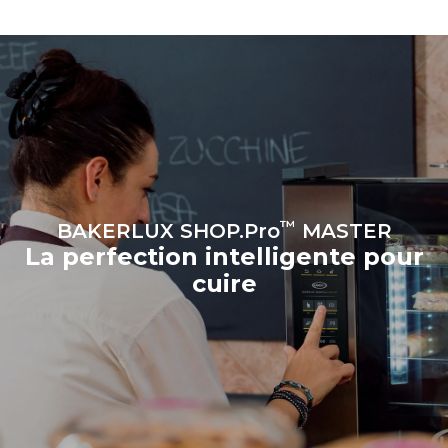
éliminées en choisissant
d'acheter de l'énergie
produite à partir de sources
renouvelables.
Greenhouse
Gas Protocol
Estimation calculée sur la base
d'une utilisation quotidienne du
four (300 jours/an) :
8 demi-charges de
croissants
™
BAKERLUX SHOP.Pro
MASTER
La perfection intelligente pour
cuire