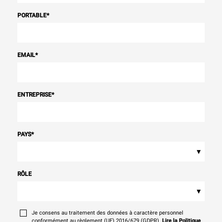
PORTABLE
*
EMAIL
*
ENTREPRISE
*
PAYS
*
▾
RÔLE
▾
Je consens au traitement des données à caractère personnel
conformément au règlement (UE) 2016/679 (GDPR).
Lire la Politique