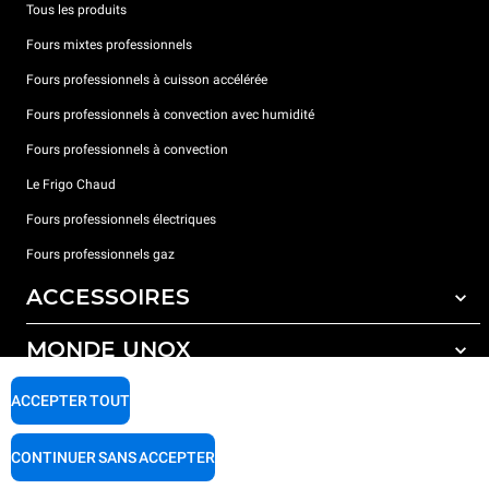
Tous les produits
Fours mixtes professionnels
Fours professionnels à cuisson accélérée
Fours professionnels à convection avec humidité
Fours professionnels à convection
Le Frigo Chaud
Fours professionnels électriques
Fours professionnels gaz
ACCESSOIRES
MONDE UNOX
Tous les accessoires
Détergents pour lavage automatique
SUPPORT
ACCEPTER TOUT
Nos bureaux dans le monde
Détergents pour lavage manuel
Traitement de l'eau avec filtres à résine
Garantie Unox
CONTINUER SANS ACCEPTER