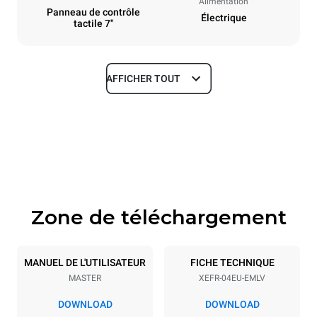
Alimentation
Panneau de contrôle
Électrique
tactile 7"
AFFICHER TOUT
Dimensions
Largeur
Profondeur
800 mm
811 mm
Hauteur
Poids
502 mm
57 kg
Zone de téléchargement
Caractéristiques de la plaque
Nombre de plaques
Taille de la plaque
4
600x400
MANUEL DE L'UTILISATEUR
FICHE TECHNIQUE
MASTER
XEFR-04EU-EMLV
Espace entre les plaques
75 mm
DOWNLOAD
DOWNLOAD