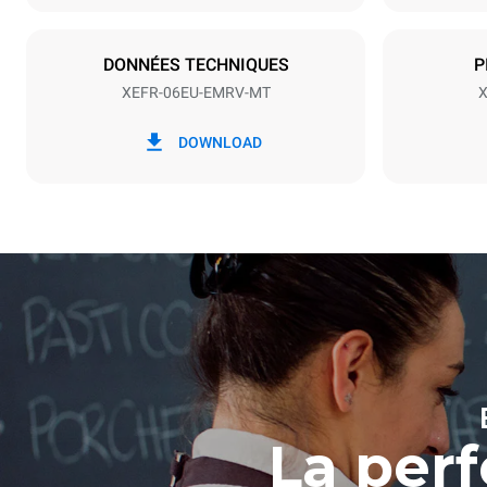
Type de prise
NON INCLU
DONNÉES TECHNIQUES
P
XEFR-06EU-EMRV-MT
X
*
Consommation en kwh et émissions de
Consommat
co2
DOWNLOAD
17,5 kWh/
La perf