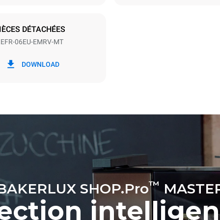
S
IÈCES DÉTACHÉES
EFR-06EU-EMRV-MT
ion en kWh
Émissions de CO2
DOWNLOAD
jour
0 Kg CO2/jour
L'estimation inclut uniquemen
émissions directes produites p
Les émissions indirectes dép
réseau énergétique auquel il 
ces dernières peuvent être é
choisissant d'acheter de l'éne
à partir de sources renouvela
™
BAKERLUX SHOP.Pro
MASTE
ection intellige