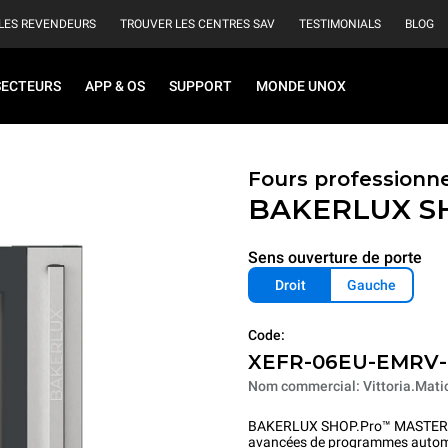
LES REVENDEURS
TROUVER LES CENTRES SAV
TESTIMONIALS
BLOG
SECTEURS
APP & OS
SUPPORT
MONDE UNOX
Fours professionn
BAKERLUX S
Sens ouverture de porte
Droit
Gauche
Code:
XEFR-06EU-EMRV
Nom commercial: Vittoria.Mati
BAKERLUX SHOP.Pro™ MASTER met 
avancées de programmes automatiqu