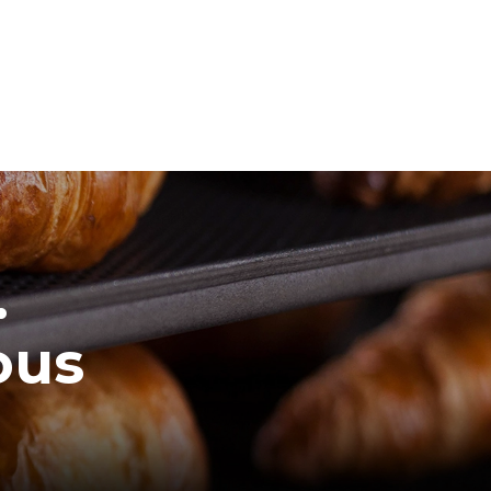
.
ous