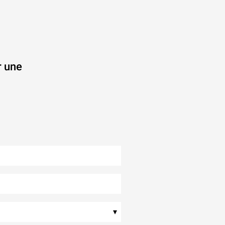
r une
.
▾