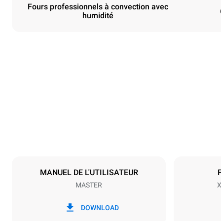
Fours professionnels à convection avec
humidité
Dimensions
Largeur
800 mm
Poids
72 kg
Caractéristiques de la plaque
Nombre de pl
6
MANUEL DE L'UTILISATEUR
MASTER
X
Alimentation
Tension
380-415V 3
DOWNLOAD