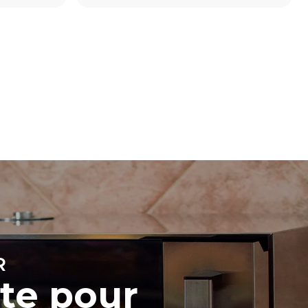
Estimation calculée sur la base d'une utilisation
quotidienne du four (300 jours/an) :
8 demi-charges de croissants
t les
ar le four.
endent du
est connecté;
liminées en
rgie produite
bles.
R
nte pour