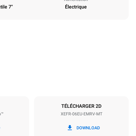
ile 7"
Électrique
Hauteur
682 mm
Espace entre les plaques
75 mm
TÉLÉCHARGER 2D
o™
XEFR-06EU-EMRV-MT
Fréquence
50 / 60 Hz
D
DOWNLOAD