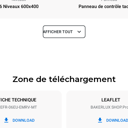
6 Niveaux 600x400
Panneau de contrôle tact
AFFICHER TOUT
Profondeur
811 mm
Zone de téléchargement
aques
Taille de la plaque
600x400
FICHE TECHNIQUE
LEAFLET
EFR-06EU-EMRV-MT
BAKERLUX SHOP.Pr
Énergie électrique
N~ / 220-240V 3~
9.5 kW
DOWNLOAD
DOWNLOA