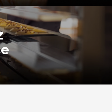
e
z
ce