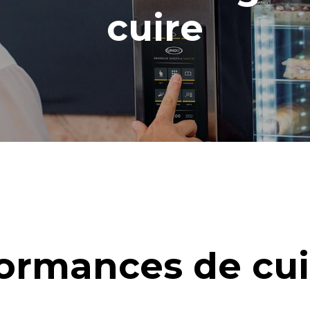
cuire
ormances de cu