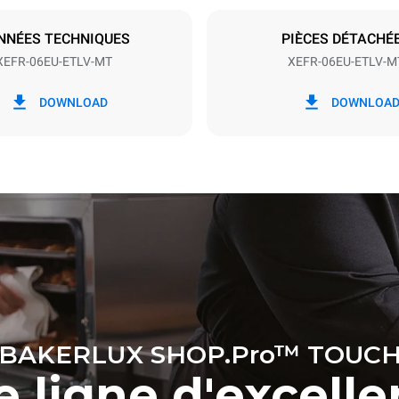
S
NNÉES TECHNIQUES
PIÈCES DÉTACHÉ
XEFR-06EU-ETLV-MT
XEFR-06EU-ETLV-M
ion en kWh
Émissions de CO2
DOWNLOAD
DOWNLOA
jour
0 Kg CO2/jour
L'estimation inclut uniquemen
émissions directes produites p
Les émissions indirectes dép
réseau énergétique auquel il 
ces dernières peuvent être é
choisissant d'acheter de l'éne
à partir de sources renouvela
BAKERLUX SHOP.Pro™ TOUC
 ligne d'excell