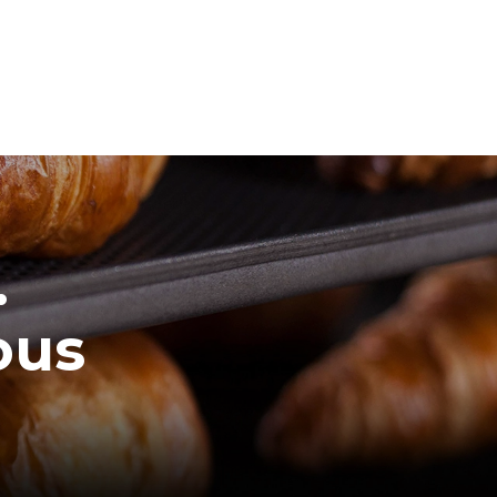
.
ous