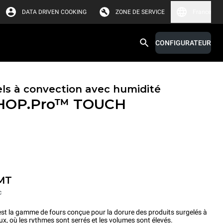
DATA DRIVEN COOKING
ZONE DE SERVICE
France
CONFIGURATEUR
els à convection avec humidité
HOP.Pro™
TOUCH
MT
c
la gamme de fours conçue pour la dorure des produits surgelés à
ux, où les rythmes sont serrés et les volumes sont élevés.