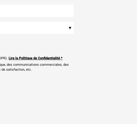
▾
DPR).
Lire la Politique de Confidentialité
*
onique, des communications commerciales, des
 de satisfaction, etc.