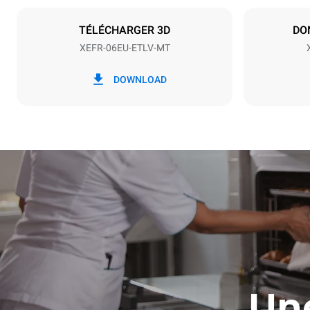
NON INCLU
TÉLÉCHARGER 3D
DO
XEFR-06EU-ETLV-MT
*
Consommation en kwh et émissions de
Consommat
co2
DOWNLOAD
17,5 kWh/
Une