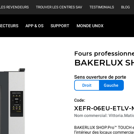
LES REVENDEURS
TROUVER LES CENTRES SAV
TESTIMONIALS
BLOG
SECTEURS
APP & OS
SUPPORT
MONDE UNOX
Fours professionn
BAKERLUX S
Sens ouverture de porte
Droit
Gauche
Code:
XEFR-06EU-ETLV-
Nom commercial: Vittoria.Mati
BAKERLUX SHOP.Pro™ TOUCH est 
l’intérieur des locaux commercia