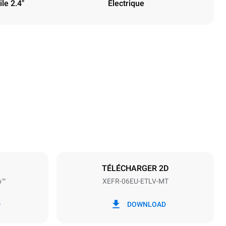
le 2.4"
Électrique
Hauteur
682 mm
Espace entre les plaques
75 mm
TÉLÉCHARGER 2D
o™
XEFR-06EU-ETLV-MT
Fréquence
50 / 60 Hz
D
DOWNLOAD