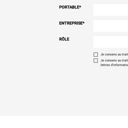
PORTABLE
*
ENTREPRISE
*
RÔLE
Je consens au tra
Je consens au trai
lettres d'informati