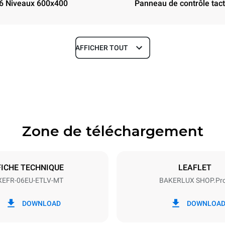
6 Niveaux 600x400
Panneau de contrôle tacti
AFFICHER TOUT
Profondeur
811 mm
Zone de téléchargement
aques
Taille de la plaque
600x400
FICHE TECHNIQUE
LEAFLET
XEFR-06EU-ETLV-MT
BAKERLUX SHOP.Pr
Énergie électrique
N~ / 220-240V 3~
9.5 kW
DOWNLOAD
DOWNLOA