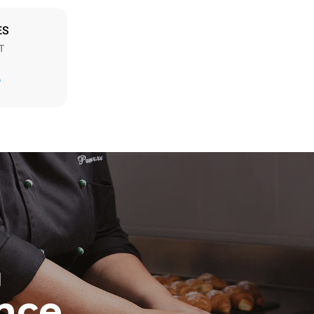
ES
T
D
t les
ar le four.
endent du
est connecté;
liminées en
rgie produite
bles.
H
ence