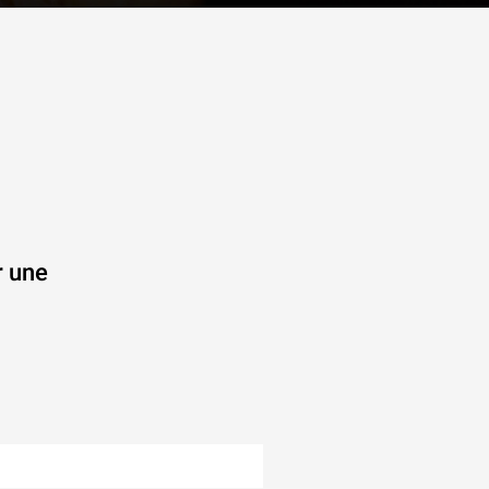
r une
.