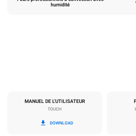
humidité
Dimensions
Largeur
800 mm
Poids
72 kg
Caractéristiques de la plaque
Nombre de pl
6
MANUEL DE L'UTILISATEUR
TOUCH
Alimentation
Tension
380-415V 3
DOWNLOAD
Type de prise