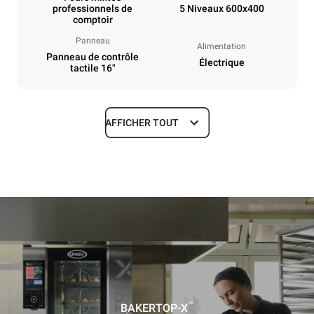
professionnels de
5 Niveaux 600x400
comptoir
Panneau
Alimentation
Panneau de contrôle
Électrique
tactile 16"
AFFICHER TOUT
Dimensions
Largeur
Profondeur
860 mm
1018 mm
Hauteur
Poids
789 mm
100 kg
Caractéristiques de la plaque
Nombre de plaques
Taille de la plaque
5
600x400
™
BAKERTOP-X