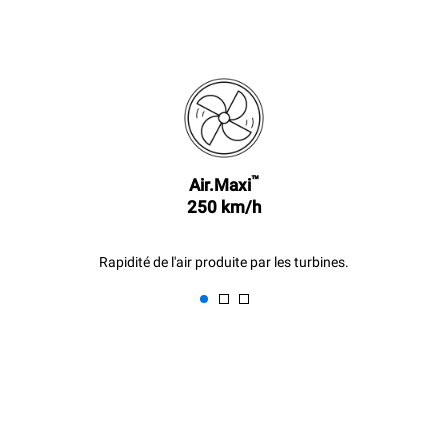
indirectes dépendent du
réseau énergétique auquel
il est connecté; ces
dernières peuvent être
éliminées en choisissant
d'acheter de l'énergie
produite à partir de sources
renouvelables.
Greenhouse
Gas Protocol
Estimation calculée sur la base
Estimation calculée sur la base
d'une utilisation quotidienne du
des nettoyages hebdomadaires
™
Air.Maxi
four (300 jours/an) :
suivants (42 semaines/an) :
250 km/h
8 demi-charges de
1 nettoyage rapide
croissants
Rapidité de l'air produite par les turbines.