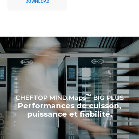
DOWNLOAD
four. Les émissions
indirectes dépendent du
réseau énergétique auquel
il est connecté; ces
dernières peuvent être
éliminées en choisissant
d'acheter de l'énergie
produite à partir de sources
renouvelables.
Greenhouse
Gas Protocol
Estimation calculée sur la base
Estimation calculée sur la base
d'une utilisation quotidienne du
des nettoyages hebdomadaires
four (365 jours/an) :
suivants (52 semaines/an) :
6 pleines charges de
7 nettoyages longs
poulets rôtis
6 pleines charges de
cuissons vapeur
™
CHEFTOP MIND.Maps
BIG PLUS
Performances de cuisson,
puissance et fiabilité.