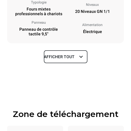
Typologie
Niveaux
Fours mixtes
20 Niveaux GN 1/1
professionnels à chariots
Panneau
Alimentation
Panneau de contrôle
Électrique
tactile 9,5"
AFFICHER TOUT
Dimensions
Largeur
Profondeur
892 mm
925 mm
Hauteur
Poids
1875 mm
292 kg
Zone de téléchargement
Caractéristiques de la plaque
Nombre de plaques
Taille de la plaque