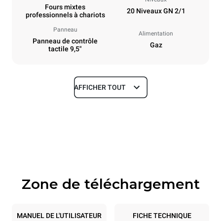
Fours mixtes
20 Niveaux GN 2/1
professionnels à chariots
Panneau
Alimentation
Panneau de contrôle
Gaz
tactile 9,5"
AFFICHER TOUT
Dimensions
Largeur
Profondeur
892 mm
1164 mm
Hauteur
Poids
1875 mm
363 kg
Zone de téléchargement
Caractéristiques de la plaque
Nombre de plaques
Taille de la plaque
20
GN 2/1
MANUEL DE L'UTILISATEUR
FICHE TECHNIQUE