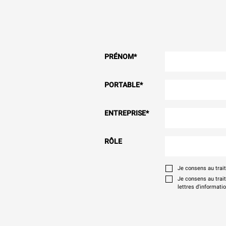
PRÉNOM
*
PORTABLE
*
ENTREPRISE
*
RÔLE
Je consens au tra
Je consens au trai
lettres d'informati