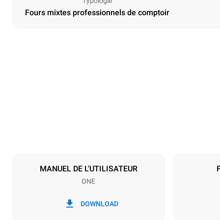
Typologie
Fours mixtes professionnels de comptoir
Dimensions
Largeur
750 mm
Poids
82 kg
Caractéristiques de la plaque
Nombre de pl
7
MANUEL DE L'UTILISATEUR
ONE
Alimentation
Tension
380-415V 3N
DOWNLOAD
1~