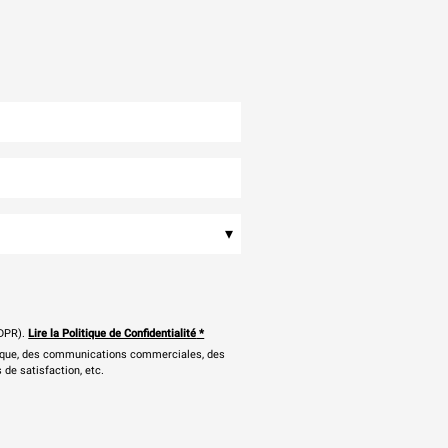
▾
DPR).
Lire la Politique de Confidentialité
*
onique, des communications commerciales, des
 de satisfaction, etc.