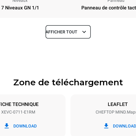
Niveaux
Panneau
7 Niveaux GN 1/1
Panneau de contrôle tacti
AFFICHER TOUT
Profondeur
783 mm
Zone de téléchargement
aques
Taille de la plaque
GN 1/1
FICHE TECHNIQUE
LEAFLET
XEVC-0711-E1RM
CHEFTOP MIND.Map
Énergie électrique
~ / 220-240V 3~ / 220-240V
11,7 kW
DOWNLOAD
DOWNLOA