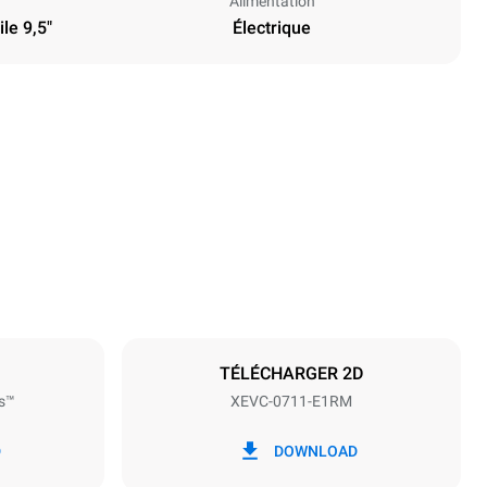
Alimentation
le 9,5"
Électrique
Hauteur
843 mm
Espace entre les plaques
67 mm
TÉLÉCHARGER 2D
s™
XEVC-0711-E1RM
Fréquence
50 / 60 Hz
D
DOWNLOAD