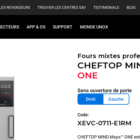
LES REVENDEURS
TROUVER LES CENTRES SAV
TESTIMONIALS
BLOG
SECTEURS
APP & OS
SUPPORT
MONDE UNOX
Fours mixtes prof
CHEFTOP MI
ONE
Sens ouverture de porte
Droit
Gauche
Code:
XEVC-0711-E1RM
CHEFTOP MIND.Maps™ ONE est le 