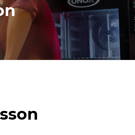
on
isson