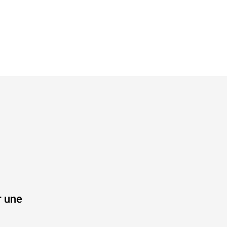
r une
.