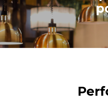
p
Perf