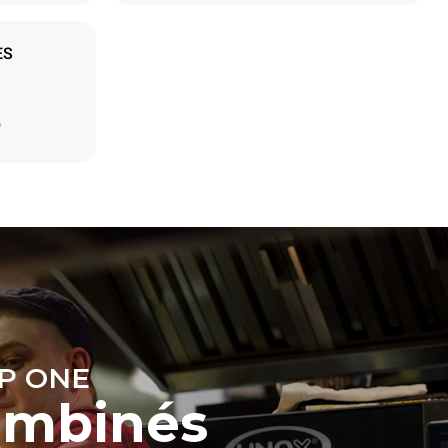
ES
Estimation calculée sur la base d'une utilisation
D
quotidienne du four (300 jours/an) :
6 faibles charges de poulet rôti (20% de
charge)
t les
1 pleine charge de pommes de terre
ar le four.
rôties
endent du
3 pleines charges de cuissons vapeur
est connecté;
2 heures à four vide à 180 °C
liminées en
rgie produite
bles.
P ONE
ombinés