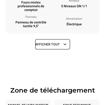
Niveaux
Fours mixtes
professionnels de
5 Niveaux GN 1/1
comptoir
Panneau
Alimentation
Panneau de contrôle
Électrique
tactile 9,5"
AFFICHER TOUT
Dimensions
Largeur
Profondeur
750 mm
783 mm
Hauteur
Poids
675 mm
70 kg
Zone de téléchargement
Caractéristiques de la plaque
Nombre de plaques
Taille de la plaque
5
GN 1/1