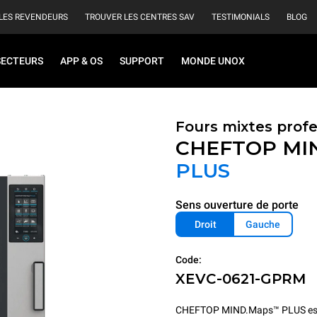
LES REVENDEURS
TROUVER LES CENTRES SAV
TESTIMONIALS
BLOG
SECTEURS
APP & OS
SUPPORT
MONDE UNOX
Fours mixtes prof
CHEFTOP MI
PLUS
Sens ouverture de porte
Droit
Gauche
Code:
XEVC-0621-GPRM
CHEFTOP MIND.Maps™ PLUS est le fo