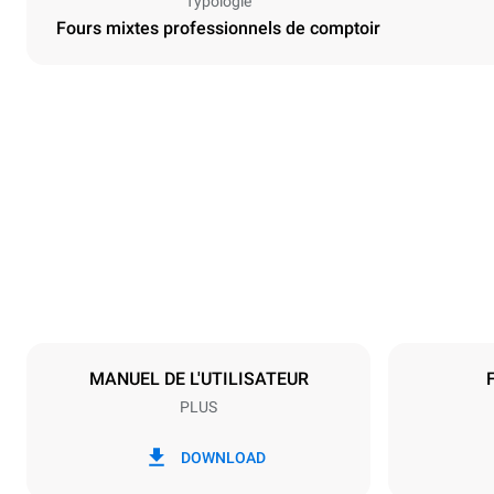
Typologie
Fours mixtes professionnels de comptoir
Dimensions
Largeur
860 mm
Poids
155 kg
Caractéristiques de la plaque
Nombre de pl
6
MANUEL DE L'UTILISATEUR
PLUS
Alimentation
Tension
220-240V 1
DOWNLOAD
Puissance nom