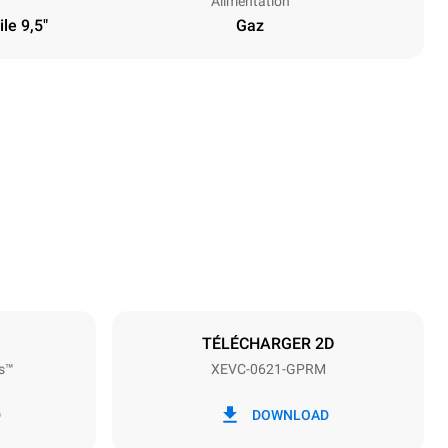
Alimentation
le 9,5"
Gaz
Hauteur
842 mm
Espace entre les plaques
77 mm
TÉLÉCHARGER 2D
s™
XEVC-0621-GPRM
Fréquence
50 / 60 Hz
D
DOWNLOAD