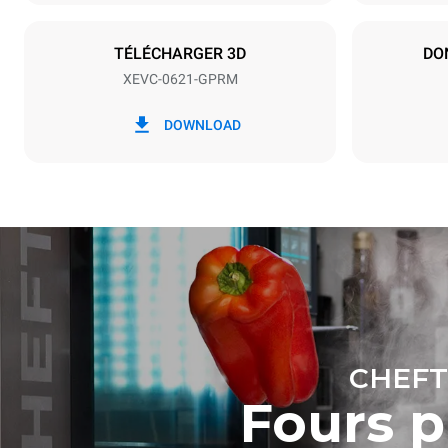
27 kW
TÉLÉCHARGER 3D
DO
XEVC-0621-GPRM
*
Consommation en kwh et émissions de
Consommat
co2
DOWNLOAD
108 kWh/
CHEFT
Fours 