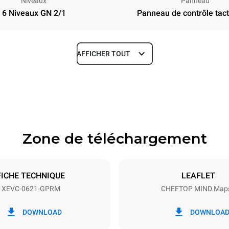
Niveaux
Panneau
6 Niveaux GN 2/1
Panneau de contrôle tacti
AFFICHER TOUT
Profondeur
1145 mm
Zone de téléchargement
aques
Taille de la plaque
GN 2/1
FICHE TECHNIQUE
LEAFLET
XEVC-0621-GPRM
CHEFTOP MIND.Map
Énergie électrique
N~
1 kW
DOWNLOAD
DOWNLOA
inale du gaz max.
Type de prise