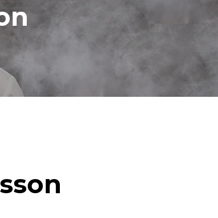
ion
isson