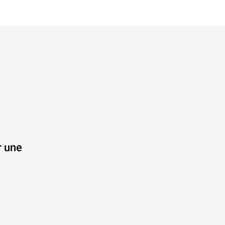
r une
.