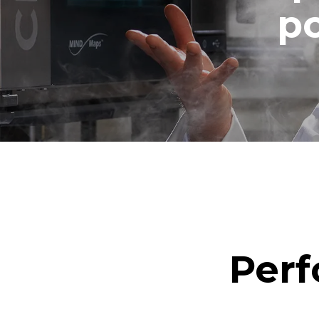
Estimation 
po
hebdomadai
7 nettoya
Perf