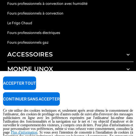
Fours professionnels à convection avec humidité
Fours professionnels à convection
Le Frigo Chaud
Fours professionnels électriques
Fours professionnels gaz
ACCESSOIRES
MONDE UNOX
Tous les accessoires
Détergents pour lavage automatique
SUPPORT
ACCEPTER TOUT
Nos bureaux dans le monde
Détergents pour lavage manuel
Traitement de l'eau avec filtres à résine
Garantie Unox
CONTINUER SANS ACCEPTER
Traitement de l'eau par osmose inverse
Trouver les Revendeurs
Ce site utilise des cookies techniques et, seulement après avoir obtenu le consentement de
l'utilisateur, des cookies de profilage ou d'autres outils de suivi afin d'envoyer des messages
Trouver les Centres SAV
publicitaires en ligne avec les préférences exprimées par l'utilisateur lui-même dans
l'utilisation des fonctionnalités et la navigation sur le net et / ou objectif d'analyser et de
AI Content Disclaimer
Privacy policy
Cookie policy
surveiller le comportement des visiteurs, y compris ceux de tiers. Pour plus d'informations et
pour personnaliser vos préférences, même si vous refusez votre consentement, consultez la
Droits d'auteurt 2026 UNOX SpA Tous droits réservés. Reg.Papova n °
page
Plus d'information
. Si vous avez l'intention de consentir à l'installation de cookies (à