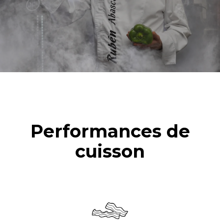
d'une utilisation quotidienne du
des nettoyages hebdomadaires
four (300 jours/an) :
suivants (42 semaines/an) :
6 faibles charges de poulet
1 nettoyage long
rôti (20% de charge)
1 nettoyage moyen
1 pleine charge de pommes
de terre rôties
3 pleines charges de
cuissons vapeur
2 heures à four vide à 180
°C
Performances de
cuisson