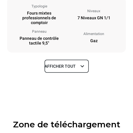
Typologie
Niveaux
Fours mixtes
professionnels de
7 Niveaux GN 1/1
comptoir
Panneau
Alimentation
Panneau de contrôle
Gaz
tactile 9,5"
AFFICHER TOUT
Dimensions
Largeur
Profondeur
750 mm
783 mm
Hauteur
Poids
843 mm
104 kg
Zone de téléchargement
Caractéristiques de la plaque