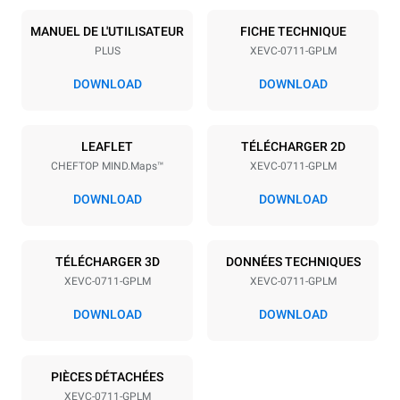
Nombre de plaques
Taille de la plaque
7
GN 1/1
MANUEL DE L'UTILISATEUR
FICHE TECHNIQUE
PLUS
XEVC-0711-GPLM
Espace entre les plaques
67 mm
DOWNLOAD
DOWNLOAD
Alimentation
LEAFLET
TÉLÉCHARGER 2D
CHEFTOP MIND.Maps™
XEVC-0711-GPLM
Tension
Énergie électrique
220-240V 1N~
1 kW
DOWNLOAD
DOWNLOAD
Fréquence
Puissance nominale du gaz
max.
50 / 60 Hz
19 kW
TÉLÉCHARGER 3D
DONNÉES TECHNIQUES
Type de prise
XEVC-0711-GPLM
XEVC-0711-GPLM
Schuko | ✓
DOWNLOAD
DOWNLOAD
*
Consommation en kwh et émissions de co2
PIÈCES DÉTACHÉES
XEVC-0711-GPLM