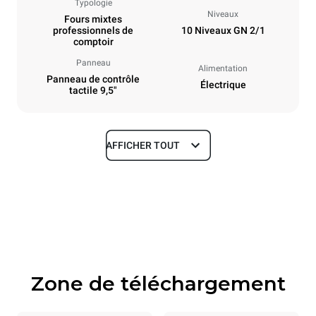
Typologie
Niveaux
Fours mixtes
professionnels de
10 Niveaux GN 2/1
comptoir
Panneau
Alimentation
Panneau de contrôle
Électrique
tactile 9,5"
AFFICHER TOUT
Dimensions
Largeur
Profondeur
860 mm
1145 mm
Hauteur
Poids
1162 mm
170 kg
Zone de téléchargement
Caractéristiques de la plaque
Nombre de plaques
Taille de la plaque