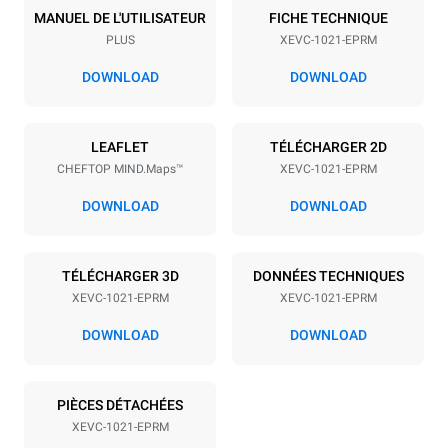
10
GN 2/1
MANUEL DE L'UTILISATEUR
FICHE TECHNIQUE
PLUS
XEVC-1021-EPRM
Espace entre les plaques
77 mm
DOWNLOAD
DOWNLOAD
Alimentation
LEAFLET
TÉLÉCHARGER 2D
CHEFTOP MIND.Maps™
XEVC-1021-EPRM
Tension
Énergie électrique
380-415V 3N~ / 220-240V
31 kW
DOWNLOAD
DOWNLOAD
3~
Fréquence
Type de prise
50 / 60 Hz
NON INCLUS
TÉLÉCHARGER 3D
DONNÉES TECHNIQUES
XEVC-1021-EPRM
XEVC-1021-EPRM
DOWNLOAD
DOWNLOAD
*
Consommation en kwh et émissions de co2
Consommation en kWh
Émissions de CO2
PIÈCES DÉTACHÉES
134,1 kWh/jour
0 Kg CO2/jour
L'estimation inclut
XEVC-1021-EPRM
uniquement les émissions