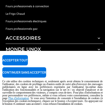
Fours professionnels à convection
Le Frigo Chaud
Fours professionnels électriques
Fours professionnels gaz
ACCESSOIRES
MONDE UNOX
Tous les accessoires
Détergents pour lavage automatique
SUPPORT
ACCEPTER TOUT
Nos bureaux dans le monde
Détergents pour lavage manuel
Traitement de l'eau avec filtres à résine
Garantie Unox
CONTINUER SANS ACCEPTER
Traitement de l'eau par osmose inverse
Trouver les Revendeurs
Ce site utilise des cookies techniques et, seulement après avoir obtenu le consentement de
l'utilisateur, des cookies de profilage ou d'autres outils de suivi afin d'envoyer des messages
Trouver les Centres SAV
publicitaires en ligne avec les préférences exprimées par l'utilisateur lui-même dans
l'utilisation des fonctionnalités et la navigation sur le net et / ou objectif d'analyser et de
AI Content Disclaimer
Privacy policy
Cookie policy
surveiller le comportement des visiteurs, y compris ceux de tiers. Pour plus d'informations et
pour personnaliser vos préférences, même si vous refusez votre consentement, consultez la
Droits d'auteurt 2026 UNOX SpA Tous droits réservés. Reg.Papova n °
page
Plus d'information
. Si vous avez l'intention de consentir à l'installation de cookies (à
l'exception des cookies techniques), cliquez sur le bouton «Accepter tout». En appuyant sur
04230750285 - REA Padova 372835 - Cap. 5.000.000 € iv - P.IVA / CF
le bouton «Continuer sans accepter», vous refusez l'installation de cookies.
04230750285 - IT WEEE Reg. No. IT08020000000377