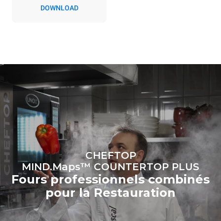
directes produites par le
DOWNLOAD
four. Les émissions
indirectes dépendent du
réseau énergétique auquel
il est connecté; ces
dernières peuvent être
éliminées en choisissant
d'acheter de l'énergie
produite à partir de sources
renouvelables.
Greenhouse
Gas Protocol
Estimation calculée sur la base
Estimation calculée sur la base
d'une utilisation quotidienne du
des nettoyages hebdomadaires
four (365 jours/an) :
suivants (52 semaines/an) :
6 pleines charges de
7 nettoyages longs
poulets rôtis
6 pleines charges de
cuissons vapeur
CHEFTOP
MIND.Maps™ COUNTERTOP PLUS
Fours professionnels combinés
pour la Restauration