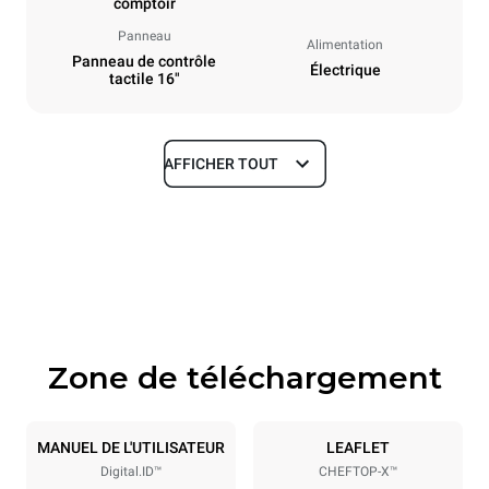
comptoir
Panneau
Alimentation
Panneau de contrôle
Électrique
tactile 16"
AFFICHER TOUT
Dimensions
Largeur
Profondeur
750 mm
841 mm
Hauteur
Poids
789 mm
114 kg
Zone de téléchargement
Caractéristiques de la plaque
Nombre de plaques
Taille de la plaque
6
GN 1/1
MANUEL DE L'UTILISATEUR
LEAFLET
Digital.ID™
CHEFTOP-X™
Espace entre les plaques