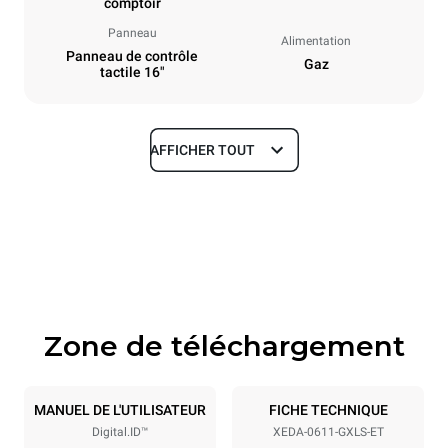
comptoir
Panneau
Alimentation
Panneau de contrôle
Gaz
tactile 16"
AFFICHER TOUT
Dimensions
Largeur
Profondeur
750 mm
841 mm
Hauteur
Poids
789 mm
132 kg
Zone de téléchargement
Caractéristiques de la plaque
Nombre de plaques
Taille de la plaque
6
GN 1/1
MANUEL DE L'UTILISATEUR
FICHE TECHNIQUE
Digital.ID™
XEDA-0611-GXLS-ET
Espace entre les plaques