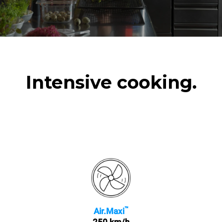
de terre rôties
3 pleines charges de
cuissons vapeur
2 heures à four vide à 180
°C
Intensive cooking.
™
Air.Maxi
250 km/h