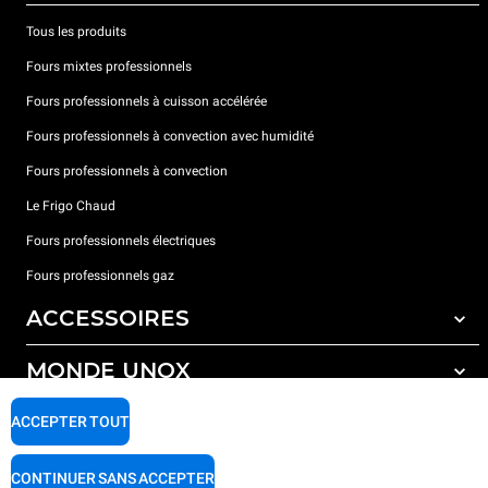
Tous les produits
Fours mixtes professionnels
Fours professionnels à cuisson accélérée
Fours professionnels à convection avec humidité
Fours professionnels à convection
Le Frigo Chaud
Fours professionnels électriques
Fours professionnels gaz
ACCESSOIRES
MONDE UNOX
Tous les accessoires
Détergents pour lavage automatique
SUPPORT
ACCEPTER TOUT
Nos bureaux dans le monde
Détergents pour lavage manuel
Traitement de l'eau avec filtres à résine
Garantie Unox
CONTINUER SANS ACCEPTER