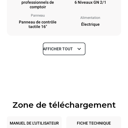
professionnels de
6 Niveaux GN 2/1
comptoir
Panneau
Alimentation
Panneau de contrôle
Électrique
tactile 16"
AFFICHER TOUT
Dimensions
Largeur
Profondeur
860 mm
1180 mm
Hauteur
Poids
849 mm
150 kg
Zone de téléchargement
Caractéristiques de la plaque
Nombre de plaques
Taille de la plaque
6
GN 2/1
MANUEL DE L'UTILISATEUR
FICHE TECHNIQUE