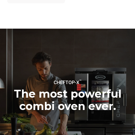
indirectes dépendent du
réseau énergétique auquel
il est connecté; ces
dernières peuvent être
éliminées en choisissant
d'acheter de l'énergie
produite à partir de sources
renouvelables.
Greenhouse
Gas Protocol
Estimation calculée sur la base
Estimation calculée sur la base
d'une utilisation quotidienne du
des nettoyages hebdomadaires
four (365 jours/an) :
suivants (52 semaines/an) :
6 pleines charges de
7 nettoyages longs
poulets rôtis
6 pleines charges de
cuissons vapeur
™
CHEFTOP-X
The most powerful
combi oven ever.