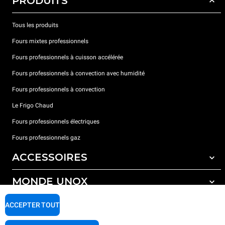
PRODUITS
Tous les produits
Fours mixtes professionnels
Fours professionnels à cuisson accélérée
Fours professionnels à convection avec humidité
Fours professionnels à convection
Le Frigo Chaud
Fours professionnels électriques
Fours professionnels gaz
ACCESSOIRES
MONDE UNOX
Tous les accessoires
Détergents pour lavage automatique
SUPPORT
ACCEPTER TOUT
Nos bureaux dans le monde
Détergents pour lavage manuel