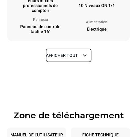
Fours mixtes
professionnels de
10 Niveaux GN 1/1
comptoir
Panneau
Alimentation
Panneau de contrôle
Électrique
tactile 16"
AFFICHER TOUT
Dimensions
Largeur
Profondeur
750 mm
841 mm
Hauteur
Poids
1069 mm
132 kg
Zone de téléchargement
Caractéristiques de la plaque
Nombre de plaques
Taille de la plaque
10
GN 1/1
MANUEL DE L'UTILISATEUR
FICHE TECHNIQUE