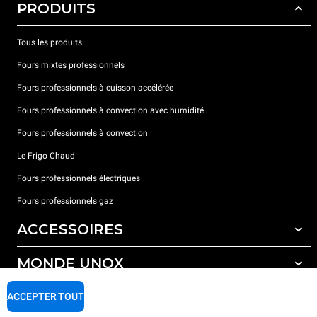
PRODUITS
Tous les produits
Fours mixtes professionnels
Fours professionnels à cuisson accélérée
Fours professionnels à convection avec humidité
Fours professionnels à convection
Le Frigo Chaud
Fours professionnels électriques
Fours professionnels gaz
ACCESSOIRES
MONDE UNOX
Tous les accessoires
Détergents pour lavage automatique
SUPPORT
ACCEPTER TOUT
Nos bureaux dans le monde
Détergents pour lavage manuel