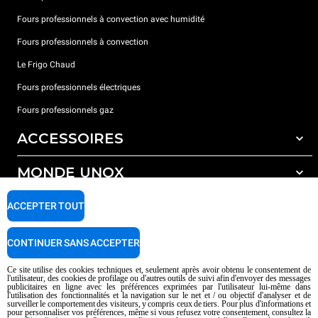
Fours professionnels à convection avec humidité
Fours professionnels à convection
Le Frigo Chaud
Fours professionnels électriques
Fours professionnels gaz
ACCESSOIRES
MONDE UNOX
Tous les accessoires
Détergents pour lavage automatique
SUPPORT
ACCEPTER TOUT
Nos bureaux dans le monde
Détergents pour lavage manuel
Traitement de l'eau avec filtres à résine
Garantie Unox
CONTINUER SANS ACCEPTER
Traitement de l'eau par osmose inverse
Trouver les Revendeurs
Ce site utilise des cookies techniques et, seulement après avoir obtenu le consentement de
l'utilisateur, des cookies de profilage ou d'autres outils de suivi afin d'envoyer des messages
Trouver les Centres SAV
publicitaires en ligne avec les préférences exprimées par l'utilisateur lui-même dans
l'utilisation des fonctionnalités et la navigation sur le net et / ou objectif d'analyser et de
AI Content Disclaimer
Privacy policy
Cookie policy
surveiller le comportement des visiteurs, y compris ceux de tiers. Pour plus d'informations et
pour personnaliser vos préférences, même si vous refusez votre consentement, consultez la