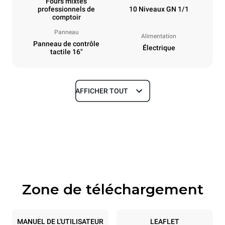
Fours mixtes
professionnels de
10 Niveaux GN 1/1
comptoir
Panneau
Alimentation
Panneau de contrôle
Électrique
tactile 16"
AFFICHER TOUT
Dimensions
Largeur
Profondeur
750 mm
841 mm
Hauteur
Poids
1069 mm
132 kg
Zone de téléchargement
Caractéristiques de la plaque
Nombre de plaques
Taille de la plaque
10
GN 1/1
MANUEL DE L'UTILISATEUR
LEAFLET