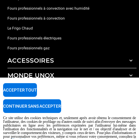
Fours professionnels à convection avec humidité
Fours professionnels à convection
Le Frigo Chaud
Fours professionnels électriques
Fours professionnels gaz
ACCESSOIRES
MONDE UNOX
Tous les accessoires
Détergents pour lavage automatique
SUPPORT
ACCEPTER TOUT
Nos bureaux dans le monde
Détergents pour lavage manuel
Traitement de l'eau avec filtres à résine
Garantie Unox
CONTINUER SANS ACCEPTER
Traitement de l'eau par osmose inverse
Trouver les Revendeurs
Ce site utilise des cookies techniques et, seulement après avoir obtenu le consentement de
l'utilisateur, des cookies de profilage ou d'autres outils de suivi afin d'envoyer des messages
Trouver les Centres SAV
publicitaires en ligne avec les préférences exprimées par l'utilisateur lui-même dans
l'utilisation des fonctionnalités et la navigation sur le net et / ou objectif d'analyser et de
AI Content Disclaimer
Privacy policy
Cookie policy
surveiller le comportement des visiteurs, y compris ceux de tiers. Pour plus d'informations et
pour personnaliser vos préférences, même si vous refusez votre consentement, consultez la