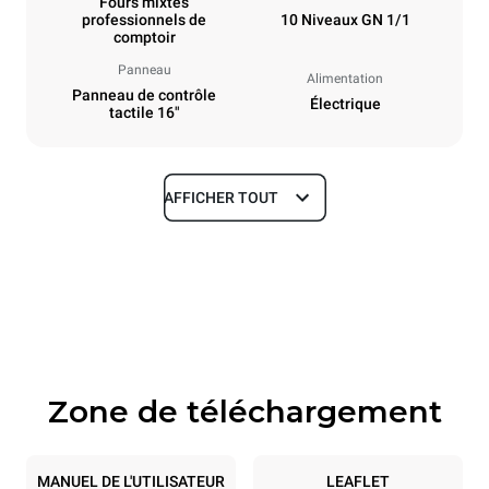
Fours mixtes
professionnels de
10 Niveaux GN 1/1
comptoir
Panneau
Alimentation
Panneau de contrôle
Électrique
tactile 16"
AFFICHER TOUT
Dimensions
Largeur
Profondeur
750 mm
841 mm
Hauteur
Poids
1069 mm
132 kg
Zone de téléchargement
Caractéristiques de la plaque
Nombre de plaques
Taille de la plaque
10
GN 1/1
MANUEL DE L'UTILISATEUR
LEAFLET