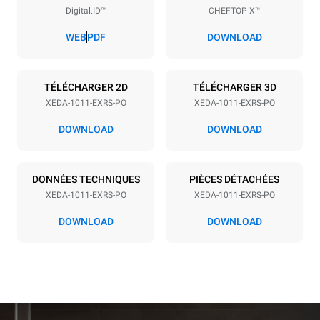
Digital.ID™
CHEFTOP-X™
Espace entre les plaques
67 mm
WEB
PDF
DOWNLOAD
Alimentation
TÉLÉCHARGER 2D
TÉLÉCHARGER 3D
XEDA-1011-EXRS-PO
XEDA-1011-EXRS-PO
Tension
Énergie électrique
380-415V 3N~ / 220-240V
19,6 kW
DOWNLOAD
DOWNLOAD
3~
Fréquence
Type de prise
50 / 60 Hz
NON INCLUS
DONNÉES TECHNIQUES
PIÈCES DÉTACHÉES
XEDA-1011-EXRS-PO
XEDA-1011-EXRS-PO
DOWNLOAD
DOWNLOAD
*
Consommation en kwh et émissions de co2
Consommation en kWh
Émissions de CO2
38,8 kWh/jour
0 Kg CO2/jour
L'estimation inclut
uniquement les émissions
directes produites par le
four. Les émissions