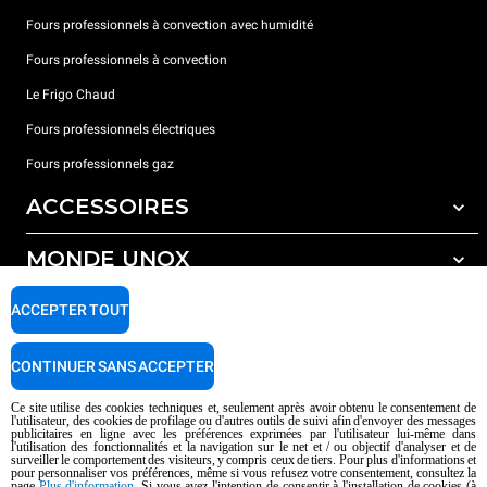
Fours professionnels à convection avec humidité
Fours professionnels à convection
Le Frigo Chaud
Fours professionnels électriques
Fours professionnels gaz
ACCESSOIRES
MONDE UNOX
Tous les accessoires
Détergents pour lavage automatique
SUPPORT
ACCEPTER TOUT
Nos bureaux dans le monde
Détergents pour lavage manuel
Traitement de l'eau avec filtres à résine
Garantie Unox
CONTINUER SANS ACCEPTER
Traitement de l'eau par osmose inverse
Trouver les Revendeurs
Ce site utilise des cookies techniques et, seulement après avoir obtenu le consentement de
l'utilisateur, des cookies de profilage ou d'autres outils de suivi afin d'envoyer des messages
Trouver les Centres SAV
publicitaires en ligne avec les préférences exprimées par l'utilisateur lui-même dans
l'utilisation des fonctionnalités et la navigation sur le net et / ou objectif d'analyser et de
AI Content Disclaimer
Privacy policy
Cookie policy
surveiller le comportement des visiteurs, y compris ceux de tiers. Pour plus d'informations et
pour personnaliser vos préférences, même si vous refusez votre consentement, consultez la
Droits d'auteurt 2026 UNOX SpA Tous droits réservés. Reg.Papova n °
page
Plus d'information
. Si vous avez l'intention de consentir à l'installation de cookies (à