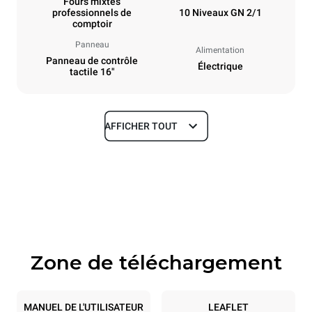
Fours mixtes
professionnels de
10 Niveaux GN 2/1
comptoir
Panneau
Alimentation
Panneau de contrôle
Électrique
tactile 16"
AFFICHER TOUT
Dimensions
Largeur
Profondeur
860 mm
1180 mm
Hauteur
Poids
1219 mm
207 kg
Zone de téléchargement
Caractéristiques de la plaque
Nombre de plaques
Taille de la plaque
10
GN 2/1
MANUEL DE L'UTILISATEUR
LEAFLET