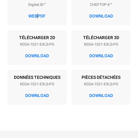
Digital.ID™
CHEFTOP-X™
Espace entre les plaques
83 mm
WEB
PDF
DOWNLOAD
Alimentation
TÉLÉCHARGER 2D
TÉLÉCHARGER 3D
XEDA-1021-EXLS-PO
XEDA-1021-EXLS-PO
Tension
Énergie électrique
380-415V 3N~ / 220-240V
35,8 kW
DOWNLOAD
DOWNLOAD
3~
Fréquence
Type de prise
50 / 60 Hz
NON INCLUS
DONNÉES TECHNIQUES
PIÈCES DÉTACHÉES
XEDA-1021-EXLS-PO
XEDA-1021-EXLS-PO
DOWNLOAD
DOWNLOAD
*
Consommation en kwh et émissions de co2
Consommation en kWh
Émissions de CO2
141,2 kWh/jour
0 Kg CO2/jour
L'estimation inclut
uniquement les émissions
directes produites par le
four. Les émissions