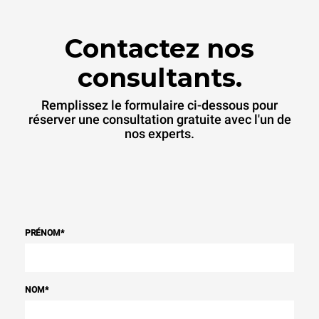
indirectes dépendent du
réseau énergétique auquel
il est connecté; ces
Contactez nos
dernières peuvent être
éliminées en choisissant
d'acheter de l'énergie
consultants.
produite à partir de sources
renouvelables.
Greenhouse
Gas Protocol
Remplissez le formulaire ci-dessous pour
réserver une consultation gratuite avec l'un de
nos experts.
PRÉNOM
*
NOM
*