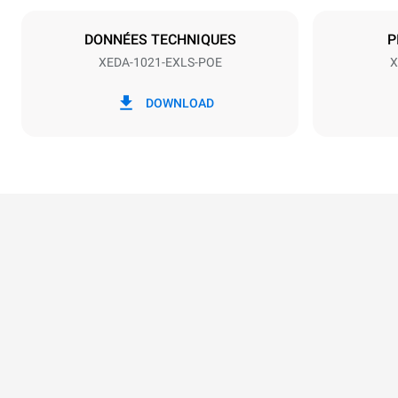
NON INCLU
DONNÉES TECHNIQUES
P
XEDA-1021-EXLS-POE
X
*
Consommation en kwh et émissions de
Consommat
co2
DOWNLOAD
141,2 kWh