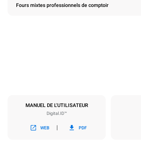
Fours mixtes professionnels de comptoir
Dimensions
Largeur
860 mm
Poids
207 kg
Caractéristiques de la plaque
Nombre de pl
10
MANUEL DE L'UTILISATEUR
Digital.ID™
Alimentation
Tension
380-415V 3
WEB
PDF
Type de prise