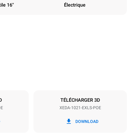
ile 16"
Électrique
Hauteur
1219 mm
Espace entre les plaques
83 mm
D
TÉLÉCHARGER 3D
OE
XEDA-1021-EXLS-POE
Fréquence
50 / 60 Hz
D
DOWNLOAD