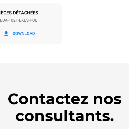
S
IÈCES DÉTACHÉES
EDA-1021-EXLS-POE
ion en kWh
Émissions de CO2
DOWNLOAD
/jour
0 Kg CO2/jour
L'estimation inclut uniquemen
émissions directes produites p
Les émissions indirectes dép
réseau énergétique auquel il 
ces dernières peuvent être é
choisissant d'acheter de l'éne
à partir de sources renouvela
Contactez nos
consultants.