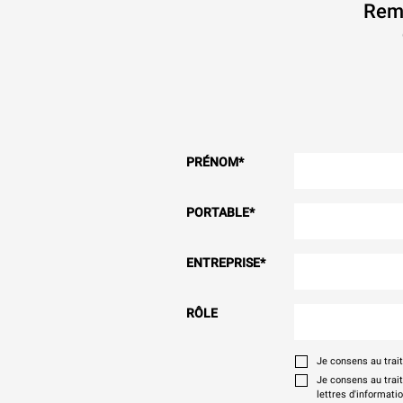
Remp
PRÉNOM
*
PORTABLE
*
ENTREPRISE
*
RÔLE
Je consens au tra
Je consens au trai
lettres d'informati