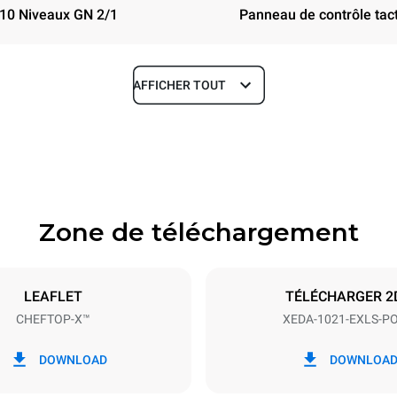
10 Niveaux GN 2/1
Panneau de contrôle tact
AFFICHER TOUT
Profondeur
1180 mm
Zone de téléchargement
aques
Taille de la plaque
GN 2/1
LEAFLET
TÉLÉCHARGER 2
CHEFTOP-X™
XEDA-1021-EXLS-P
Énergie électrique
N~ / 220-240V 3~
35,8 kW
DOWNLOAD
DOWNLOA