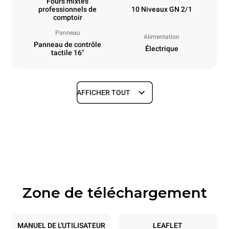
Fours mixtes
professionnels de
10 Niveaux GN 2/1
comptoir
Panneau
Alimentation
Panneau de contrôle
Électrique
tactile 16"
AFFICHER TOUT
Dimensions
Largeur
Profondeur
860 mm
1180 mm
Hauteur
Poids
1219 mm
207 kg
Zone de téléchargement
Caractéristiques de la plaque
Nombre de plaques
Taille de la plaque
10
GN 2/1
MANUEL DE L'UTILISATEUR
LEAFLET