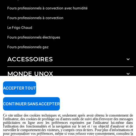
Fours professionnels à convection avec humidité
Fours professionnels à convection
Le Frigo Chaud
Fours professionnels électriques
Fours professionnels gaz
ACCESSOIRES
MONDE UNOX
Tous les accessoires
Détergents pour lavage automatique
SUPPORT
ACCEPTER TOUT
Nos bureaux dans le monde
Détergents pour lavage manuel
Traitement de l'eau avec filtres à résine
Garantie Unox
CONTINUER SANS ACCEPTER
Traitement de l'eau par osmose inverse
Trouver les Revendeurs
Ce site utilise des cookies techniques et, seulement après avoir obtenu le consentement de
l'utilisateur, des cookies de profilage ou d'autres outils de suivi afin d'envoyer des messages
Trouver les Centres SAV
publicitaires en ligne avec les préférences exprimées par l'utilisateur lui-même dans
l'utilisation des fonctionnalités et la navigation sur le net et / ou objectif d'analyser et de
AI Content Disclaimer
Privacy policy
Cookie policy
surveiller le comportement des visiteurs, y compris ceux de tiers. Pour plus d'informations et
pour personnaliser vos préférences, même si vous refusez votre consentement, consultez la