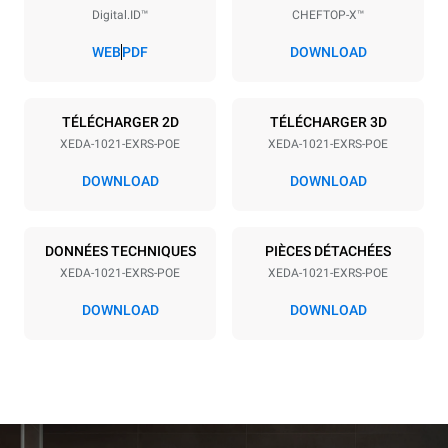
Digital.ID™
CHEFTOP-X™
Espace entre les plaques
83 mm
WEB
PDF
DOWNLOAD
Alimentation
TÉLÉCHARGER 2D
TÉLÉCHARGER 3D
XEDA-1021-EXRS-POE
XEDA-1021-EXRS-POE
Tension
Énergie électrique
380-415V 3N~ / 220-240V
35,8 kW
DOWNLOAD
DOWNLOAD
3~
Fréquence
Type de prise
50 / 60 Hz
NON INCLUS
DONNÉES TECHNIQUES
PIÈCES DÉTACHÉES
XEDA-1021-EXRS-POE
XEDA-1021-EXRS-POE
DOWNLOAD
DOWNLOAD
*
Consommation en kwh et émissions de co2
Consommation en kWh
Émissions de CO2
141,2 kWh/jour
0 Kg CO2/jour
L'estimation inclut
uniquement les émissions
directes produites par le
four. Les émissions