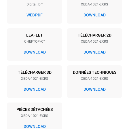
Digital.ID™
XEDA-1021-EXRS
Espace entre les plaques
83 mm
WEB
PDF
DOWNLOAD
Alimentation
LEAFLET
TÉLÉCHARGER 2D
CHEFTOP-X™
XEDA-1021-EXRS
Tension
Énergie électrique
380-415V 3N~ / 220-240V
35,8 kW
DOWNLOAD
DOWNLOAD
3~
Fréquence
Type de prise
50 / 60 Hz
NON INCLUS
TÉLÉCHARGER 3D
DONNÉES TECHNIQUES
XEDA-1021-EXRS
XEDA-1021-EXRS
DOWNLOAD
DOWNLOAD
*
Consommation en kwh et émissions de co2
Consommation en kWh
Émissions de CO2
PIÈCES DÉTACHÉES
141,2 kWh/jour
0 Kg CO2/jour
L'estimation inclut
XEDA-1021-EXRS
uniquement les émissions
directes produites par le
DOWNLOAD
four. Les émissions