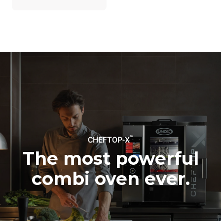
indirectes dépendent du
réseau énergétique auquel
il est connecté; ces
dernières peuvent être
éliminées en choisissant
d'acheter de l'énergie
produite à partir de sources
renouvelables.
Greenhouse
Gas Protocol
Estimation calculée sur la base
Estimation calculée sur la base
d'une utilisation quotidienne du
des nettoyages hebdomadaires
four (365 jours/an) :
suivants (52 semaines/an) :
6 pleines charges de
7 nettoyages longs
poulets rôtis
6 pleines charges de
cuissons vapeur
™
CHEFTOP-X
The most powerful
combi oven ever.