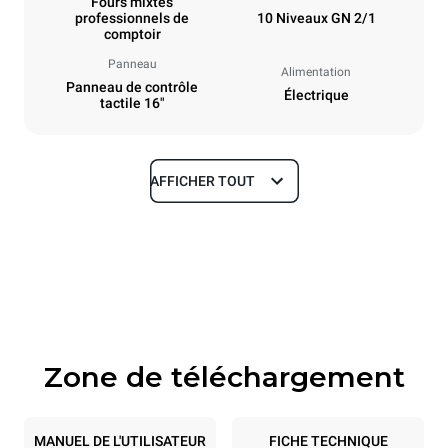
Fours mixtes
professionnels de
10 Niveaux GN 2/1
comptoir
Panneau
Alimentation
Panneau de contrôle
Électrique
tactile 16"
AFFICHER TOUT
Dimensions
Largeur
Profondeur
860 mm
1180 mm
Hauteur
Poids
1219 mm
207 kg
Zone de téléchargement
Caractéristiques de la plaque
Nombre de plaques
Taille de la plaque
10
GN 2/1
MANUEL DE L'UTILISATEUR
FICHE TECHNIQUE