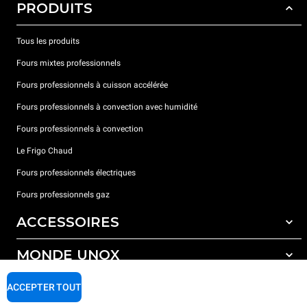
PRODUITS
Tous les produits
Fours mixtes professionnels
Fours professionnels à cuisson accélérée
Fours professionnels à convection avec humidité
Fours professionnels à convection
Le Frigo Chaud
Fours professionnels électriques
Fours professionnels gaz
ACCESSOIRES
MONDE UNOX
Tous les accessoires
Détergents pour lavage automatique
SUPPORT
ACCEPTER TOUT
Nos bureaux dans le monde
Détergents pour lavage manuel