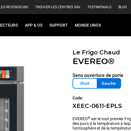
LES REVENDEURS
TROUVER LES CENTRES SAV
TESTIMONIALS
BLOG
SECTEURS
APP & OS
SUPPORT
MONDE UNOX
Le Frigo Chaud
EVEREO®
Sens ouverture de porte
Droit
Gauche
Code:
XEEC-0611-EPLS
®
EVEREO
est le tout premier Fr
des jours à la température à laq
l'atmosphère et de la températur