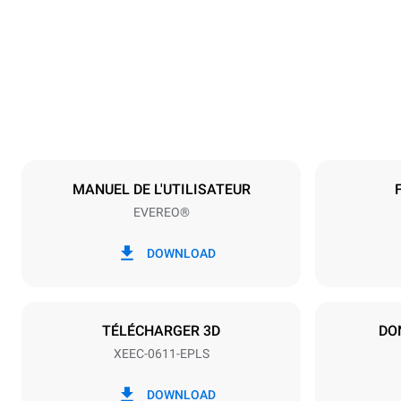
750 mm
Poids
59 kg
Caractéristiques de la plaque
Nombre de pl
6
MANUEL DE L'UTILISATEUR
EVEREO®
Alimentation
Tension
220-240V 1
DOWNLOAD
Type de prise
Type G | H0
TÉLÉCHARGER 3D
DO
XEEC-0611-EPLS
DOWNLOAD