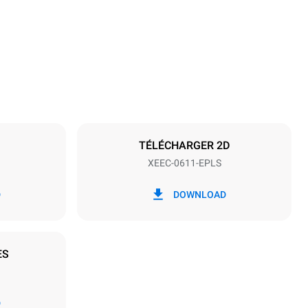
647 mm
Espace entre les plaques
67 mm
TÉLÉCHARGER 2D
XEEC-0611-EPLS
Fréquence
50 / 60 Hz
D
DOWNLOAD
ES
D