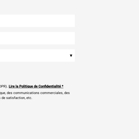
▾
DPR).
Lire la Politique de Confidentialité
*
onique, des communications commerciales, des
 de satisfaction, etc.