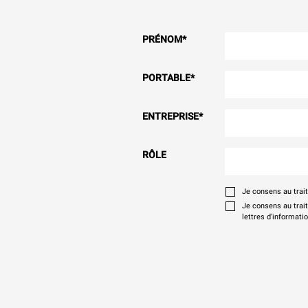
PRÉNOM
*
PORTABLE
*
ENTREPRISE
*
RÔLE
Je consens au tra
Je consens au trai
lettres d'informati