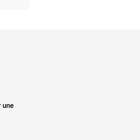
r une
.