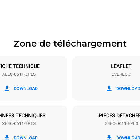
628 mm
Zone de téléchargement
aques
Taille de la plaque
GN 1/1
FICHE TECHNIQUE
LEAFLET
XEEC-0611-EPLS
EVEREO®
Énergie électrique
N~
2,9 kW
DOWNLOAD
DOWNLOA
7RN-F
NNÉES TECHNIQUES
PIÈCES DÉTACHÉ
XEEC-0611-EPLS
XEEC-0611-EPLS
DOWNLOAD
DOWNLOA