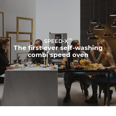
™
SPEED-X
The first ever self-washing
combi speed oven