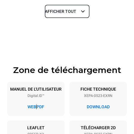
AFFICHER TOUT
Dimensions
Largeur
Profondeur
535 mm
740 mm
Hauteur
Poids
811 mm
107 kg
Zone de téléchargement
Caractéristiques de la plaque
Nombre de plaques
Taille de la plaque
5
GN 2/3
MANUEL DE L'UTILISATEUR
FICHE TECHNIQUE
Digital.ID™
XEPA-0523-EXRN
Espace entre les plaques
70 mm
WEB
PDF
DOWNLOAD
Alimentation
LEAFLET
TÉLÉCHARGER 2D