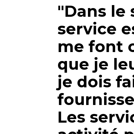
"Dans le 
service e
me font c
que je le
je dois f
fournisse
Les serv