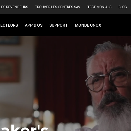
LES REVENDEURS
TROUVER LES CENTRES SAV
TESTIMONIALS
BLOG
SECTEURS
APP & OS
SUPPORT
MONDE UNOX
aker's