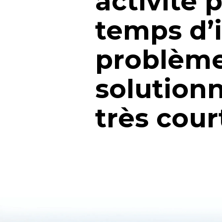
activité 
temps d’in
problème 
solution
très court