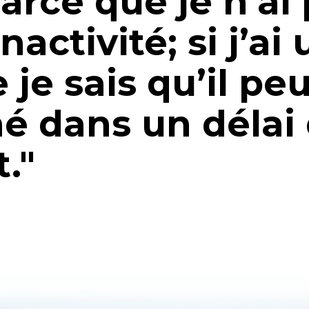
parce que je n’ai
activité; si j’ai 
je sais qu’il peu
né dans un délai
."