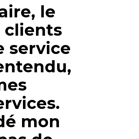
ire, le
 clients
e service
 entendu,
 mes
ervices.
idé mon