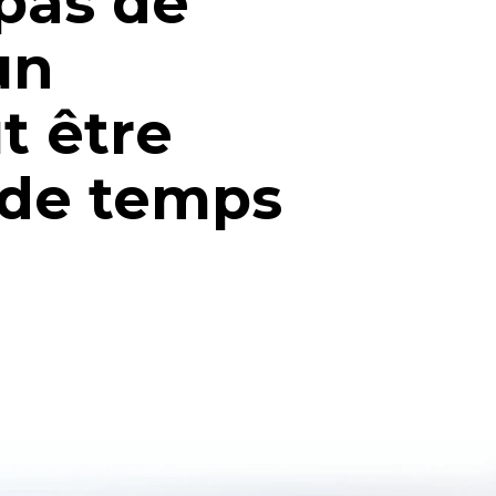
 pas de
un
t être
 de temps