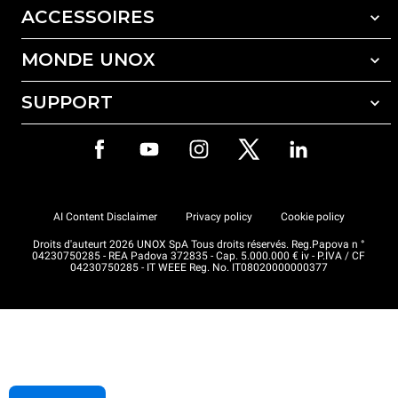
ACCESSOIRES
MONDE UNOX
Tous les accessoires
Détergents pour lavage automatique
SUPPORT
Nos bureaux dans le monde
Détergents pour lavage manuel
Traitement de l'eau avec filtres à résine
Garantie Unox
Traitement de l'eau par osmose inverse
Trouver les Revendeurs
Trouver les Centres SAV
AI Content Disclaimer
Privacy policy
Cookie policy
Droits d'auteurt 2026 UNOX SpA Tous droits réservés. Reg.Papova n °
04230750285 - REA Padova 372835 - Cap. 5.000.000 € iv - P.IVA / CF
04230750285 - IT WEEE Reg. No. IT08020000000377