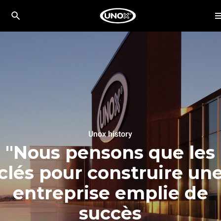
Unox history
"Nous pensons que les
clés pour construire un
entreprise emplie de
succès