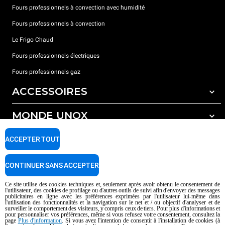
Fours professionnels à convection avec humidité
Fours professionnels à convection
Le Frigo Chaud
Fours professionnels électriques
Fours professionnels gaz
ACCESSOIRES
MONDE UNOX
Tous les accessoires
Détergents pour lavage automatique
SUPPORT
ACCEPTER TOUT
Nos bureaux dans le monde
Détergents pour lavage manuel
Traitement de l'eau avec filtres à résine
Garantie Unox
CONTINUER SANS ACCEPTER
Traitement de l'eau par osmose inverse
Trouver les Revendeurs
Ce site utilise des cookies techniques et, seulement après avoir obtenu le consentement de
l'utilisateur, des cookies de profilage ou d'autres outils de suivi afin d'envoyer des messages
Trouver les Centres SAV
publicitaires en ligne avec les préférences exprimées par l'utilisateur lui-même dans
l'utilisation des fonctionnalités et la navigation sur le net et / ou objectif d'analyser et de
AI Content Disclaimer
Privacy policy
Cookie policy
surveiller le comportement des visiteurs, y compris ceux de tiers. Pour plus d'informations et
pour personnaliser vos préférences, même si vous refusez votre consentement, consultez la
Droits d'auteurt 2026 UNOX SpA Tous droits réservés. Reg.Papova n °
page
Plus d'information
. Si vous avez l'intention de consentir à l'installation de cookies (à