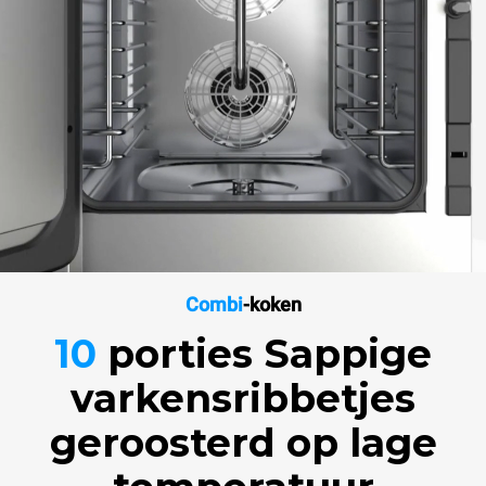
Combi
-koken
10
porties Sappige
varkensribbetjes
geroosterd op lage